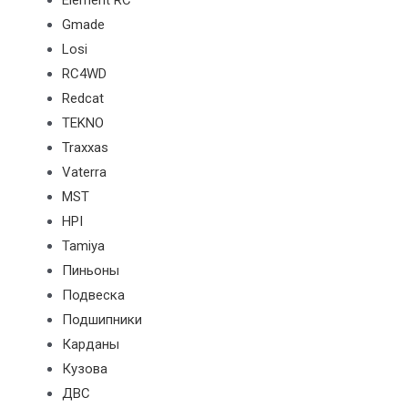
Element RC
Gmade
Losi
RC4WD
Redcat
TEKNO
Traxxas
Vaterra
MST
HPI
Tamiya
Пиньоны
Подвеска
Подшипники
Карданы
Кузова
ДВС