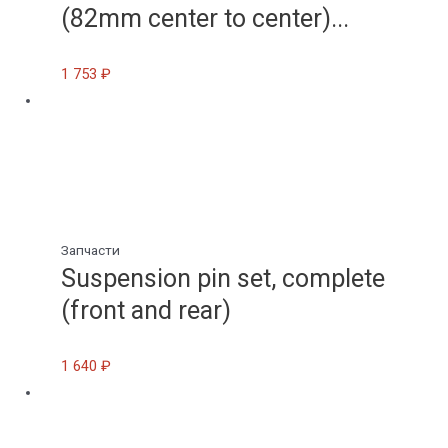
(82mm center to center)...
1 753
₽
Запчасти
Suspension pin set, complete
(front and rear)
1 640
₽