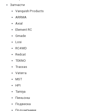
Запчасти
Vanquish Products
ARRMA
Axial
Element RC
Gmade
Losi
RC4WD
Redcat
TEKNO
Traxxas
Vaterra
MST
HPI
Tamiya
Пиньоны
Подвеска
Подшипники