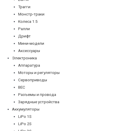
Трагги
Монстр-траки
Колеса 1:5
Ралли
Дрифт
Мини-модели
Аксессуары
Электроника
Аппаратура
Моторы и регуляторы
Сервоприводы
BEC
Разъемы и провода
Зарядные устройства
Аккумуляторы
LiPo 1S
LiPo 2S
LiPo 3S