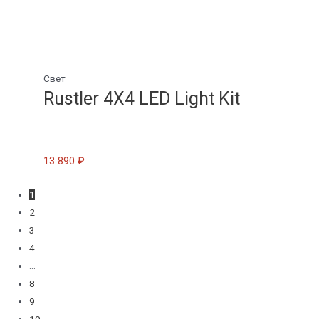
Свет
Rustler 4X4 LED Light Kit
13 890
₽
1
2
3
4
…
8
9
10