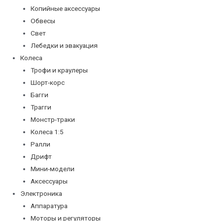
Копийные аксессуары
Обвесы
Свет
Лебедки и эвакуация
Колеса
Трофи и краулеры
Шорт-корс
Багги
Трагги
Монстр-траки
Колеса 1:5
Ралли
Дрифт
Мини-модели
Аксессуары
Электроника
Аппаратура
Моторы и регуляторы