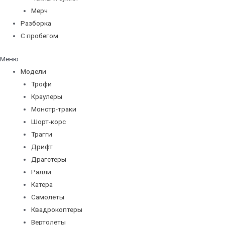
Мерч
Разборка
С пробегом
Меню
Модели
Трофи
Краулеры
Монстр-траки
Шорт-корс
Трагги
Дрифт
Драгстеры
Ралли
Катера
Самолеты
Квадрокоптеры
Вертолеты