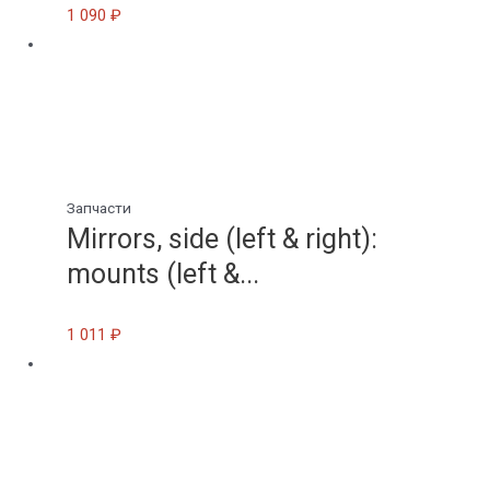
1 090
₽
Запчасти
Mirrors, side (left & right):
mounts (left &...
1 011
₽