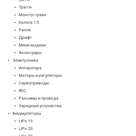
Трагги
Монстр-траки
Колеса 1:5
Ралли
Дрифт
Мини-модели
Аксессуары
Электроника
Аппаратура
Моторы и регуляторы
Сервоприводы
BEC
Разъемы и провода
Зарядные устройства
Аккумуляторы
LiPo 1S
LiPo 2S
LiPo 3S