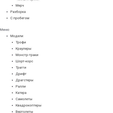
Мерч
Разборка
С пробегом
Меню
Модели
Трофи
Краулеры
Монстр-траки
Шорт-корс
Трагги
Дрифт
Драгстеры
Ралли
Катера
Самолеты
Квадрокоптеры
Вертолеты