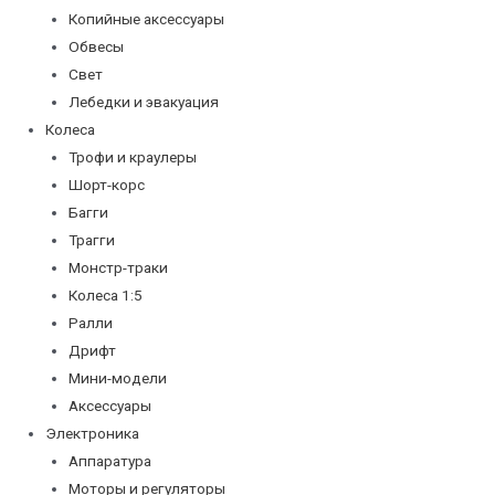
Копийные аксессуары
Обвесы
Свет
Лебедки и эвакуация
Колеса
Трофи и краулеры
Шорт-корс
Багги
Трагги
Монстр-траки
Колеса 1:5
Ралли
Дрифт
Мини-модели
Аксессуары
Электроника
Аппаратура
Моторы и регуляторы