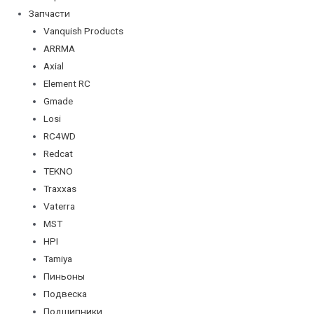
Запчасти
Vanquish Products
ARRMA
Axial
Element RC
Gmade
Losi
RC4WD
Redcat
TEKNO
Traxxas
Vaterra
MST
HPI
Tamiya
Пиньоны
Подвеска
Подшипники