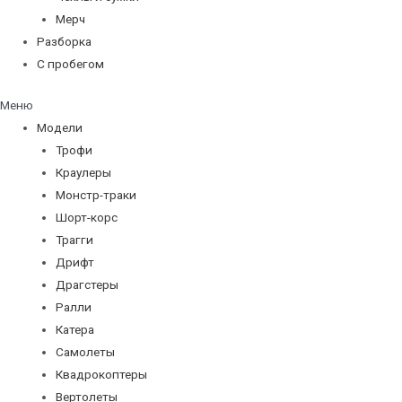
Мерч
Разборка
С пробегом
Меню
Модели
Трофи
Краулеры
Монстр-траки
Шорт-корс
Трагги
Дрифт
Драгстеры
Ралли
Катера
Самолеты
Квадрокоптеры
Вертолеты