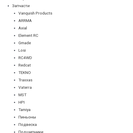
Запчасти
Vanquish Products
ARRMA
Axial
Element RC
Gmade
Losi
RC4WD
Redcat
TEKNO
Traxxas
Vaterra
MST
HPI
Tamiya
Пиньоны
Подвеска
Подшипники