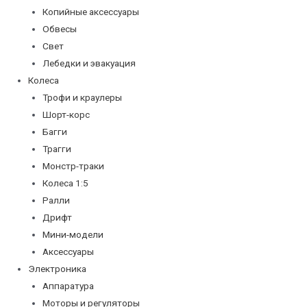
Копийные аксессуары
Обвесы
Свет
Лебедки и эвакуация
Колеса
Трофи и краулеры
Шорт-корс
Багги
Трагги
Монстр-траки
Колеса 1:5
Ралли
Дрифт
Мини-модели
Аксессуары
Электроника
Аппаратура
Моторы и регуляторы