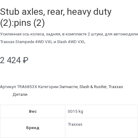
Stub axles, rear, heavy duty
(2):pins (2)
Усиленная ось колеса, задняя, в комплекте 2 штуки, для автомодели
Traxxas Stampede 4WD VXL и Slash 4WD VXL.
2 424
₽
Артикул
TRA6853X
Категории
Запчасти
,
Slash & Rustler
,
Traxxas
Детали
Вес
0015 kg
Traxxas
Бренд