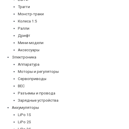
Трагги
Монстр-траки
Колеса 1:5
Ралли
Дрифт
Мини-модели
Аксессуары
Электроника
Аппаратура
Моторы и регуляторы
Сервоприводы
BEC
Разъемы и провода
Зарядные устройства
Аккумуляторы
LiPo 1S
LiPo 2S
LiPo 3S