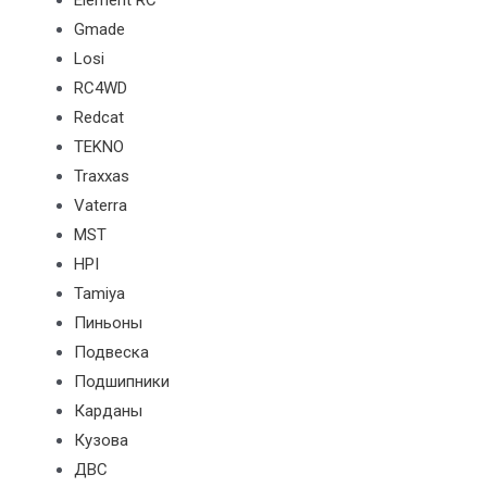
Element RC
Gmade
Losi
RC4WD
Redcat
TEKNO
Traxxas
Vaterra
MST
HPI
Tamiya
Пиньоны
Подвеска
Подшипники
Карданы
Кузова
ДВС