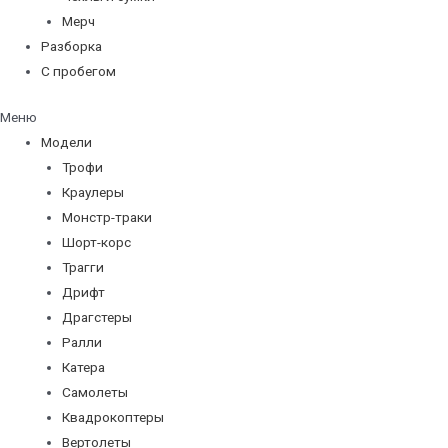
Мерч
Разборка
С пробегом
Меню
Модели
Трофи
Краулеры
Монстр-траки
Шорт-корс
Трагги
Дрифт
Драгстеры
Ралли
Катера
Самолеты
Квадрокоптеры
Вертолеты