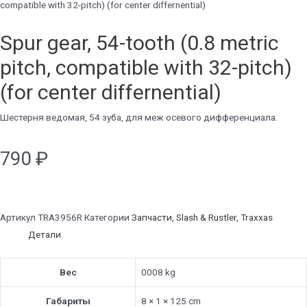
compatible with 32-pitch) (for center differnential)
Spur gear, 54-tooth (0.8 metric
pitch, compatible with 32-pitch)
(for center differnential)
Шестерня ведомая, 54 зуба, для меж осевого дифференциалa.
790
₽
Артикул
TRA3956R
Категории
Запчасти
,
Slash & Rustler
,
Traxxas
Детали
Вес
0008 kg
Габариты
8 × 1 × 125 cm