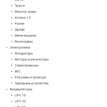
Трагги
Монстр-траки
Колеса 1:5
Ралли
Дрифт
Мини-модели
Аксессуары
Электроника
Аппаратура
Моторы и регуляторы
Сервоприводы
BEC
Разъемы и провода
Зарядные устройства
Аккумуляторы
LiPo 1S
LiPo 2S
LiPo 3S