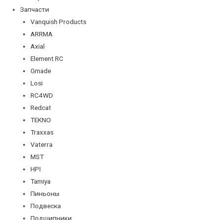
Запчасти
Vanquish Products
ARRMA
Axial
Element RC
Gmade
Losi
RC4WD
Redcat
TEKNO
Traxxas
Vaterra
MST
HPI
Tamiya
Пиньоны
Подвеска
Подшипники