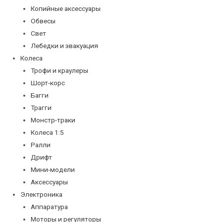
Копийные аксессуары
Обвесы
Свет
Лебедки и эвакуация
Колеса
Трофи и краулеры
Шорт-корс
Багги
Трагги
Монстр-траки
Колеса 1:5
Ралли
Дрифт
Мини-модели
Аксессуары
Электроника
Аппаратура
Моторы и регуляторы