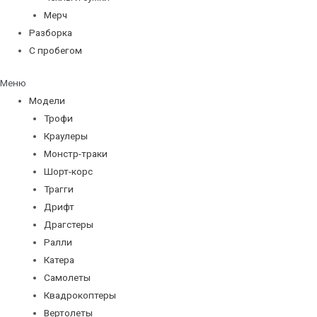
Мерч
Разборка
С пробегом
Меню
Модели
Трофи
Краулеры
Монстр-траки
Шорт-корс
Трагги
Дрифт
Драгстеры
Ралли
Катера
Самолеты
Квадрокоптеры
Вертолеты