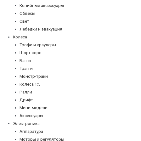
Копийные аксессуары
Обвесы
Свет
Лебедки и эвакуация
Колеса
Трофи и краулеры
Шорт-корс
Багги
Трагги
Монстр-траки
Колеса 1:5
Ралли
Дрифт
Мини-модели
Аксессуары
Электроника
Аппаратура
Моторы и регуляторы