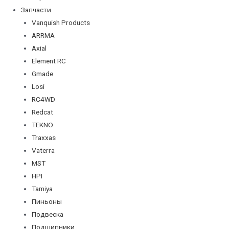
Запчасти
Vanquish Products
ARRMA
Axial
Element RC
Gmade
Losi
RC4WD
Redcat
TEKNO
Traxxas
Vaterra
MST
HPI
Tamiya
Пиньоны
Подвеска
Подшипники