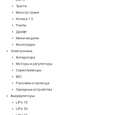
Трагги
Монстр-траки
Колеса 1:5
Ралли
Дрифт
Мини-модели
Аксессуары
Электроника
Аппаратура
Моторы и регуляторы
Сервоприводы
BEC
Разъемы и провода
Зарядные устройства
Аккумуляторы
LiPo 1S
LiPo 2S
LiPo 3S