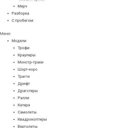
Мерч
Разборка
С пробегом
Меню
Модели
Трофи
Краулеры
Монстр-траки
Шорт-корс
Трагги
Дрифт
Драгстеры
Ралли
Катера
Самолеты
Квадрокоптеры
Вертолеты