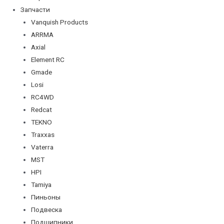
Запчасти
Vanquish Products
ARRMA
Axial
Element RC
Gmade
Losi
RC4WD
Redcat
TEKNO
Traxxas
Vaterra
MST
HPI
Tamiya
Пиньоны
Подвеска
Подшипники