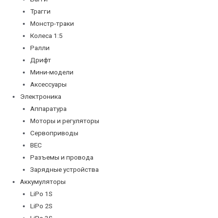
Трагги
Монстр-траки
Колеса 1:5
Ралли
Дрифт
Мини-модели
Аксессуары
Электроника
Аппаратура
Моторы и регуляторы
Сервоприводы
BEC
Разъемы и провода
Зарядные устройства
Аккумуляторы
LiPo 1S
LiPo 2S
LiPo 3S