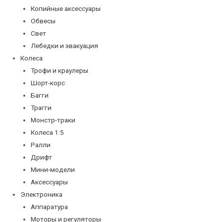
Копийные аксессуары
Обвесы
Свет
Лебедки и эвакуация
Колеса
Трофи и краулеры
Шорт-корс
Багги
Трагги
Монстр-траки
Колеса 1:5
Ралли
Дрифт
Мини-модели
Аксессуары
Электроника
Аппаратура
Моторы и регуляторы