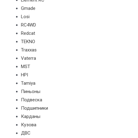
Element RC
Gmade
Losi
RC4WD
Redcat
TEKNO
Traxxas
Vaterra
MST
HPI
Tamiya
Пиньоны
Подвеска
Подшипники
Карданы
Кузова
ДВС