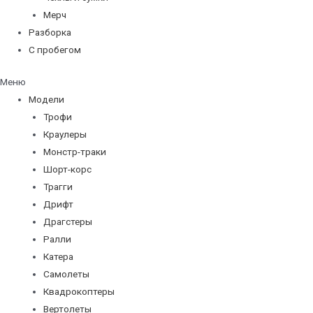
Мерч
Разборка
С пробегом
Меню
Модели
Трофи
Краулеры
Монстр-траки
Шорт-корс
Трагги
Дрифт
Драгстеры
Ралли
Катера
Самолеты
Квадрокоптеры
Вертолеты