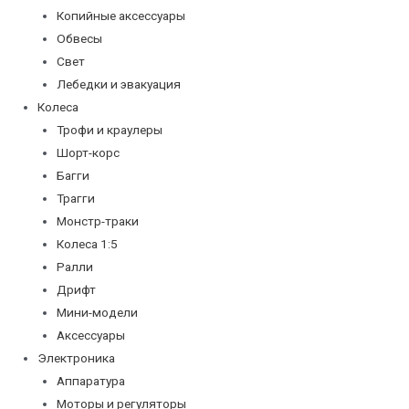
Копийные аксессуары
Обвесы
Свет
Лебедки и эвакуация
Колеса
Трофи и краулеры
Шорт-корс
Багги
Трагги
Монстр-траки
Колеса 1:5
Ралли
Дрифт
Мини-модели
Аксессуары
Электроника
Аппаратура
Моторы и регуляторы