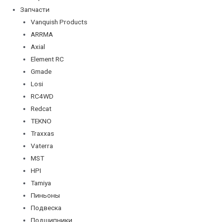
Запчасти
Vanquish Products
ARRMA
Axial
Element RC
Gmade
Losi
RC4WD
Redcat
TEKNO
Traxxas
Vaterra
MST
HPI
Tamiya
Пиньоны
Подвеска
Подшипники