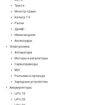
Трагги
Монстр-траки
Колеса 1:5
Ралли
Дрифт
Мини-модели
Аксессуары
Электроника
Аппаратура
Моторы и регуляторы
Сервоприводы
BEC
Разъемы и провода
Зарядные устройства
Аккумуляторы
LiPo 1S
LiPo 2S
LiPo 3S