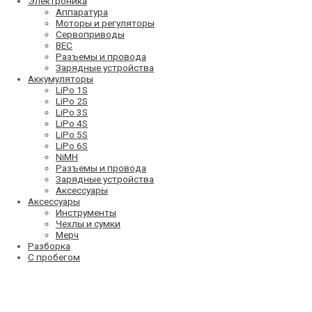
Электроника
Аппаратура
Моторы и регуляторы
Сервоприводы
BEC
Разъемы и провода
Зарядные устройства
Аккумуляторы
LiPo 1S
LiPo 2S
LiPo 3S
LiPo 4S
LiPo 5S
LiPo 6S
NiMH
Разъемы и провода
Зарядные устройства
Аксессуары
Аксессуары
Инструменты
Чехлы и сумки
Мерч
Разборка
С пробегом