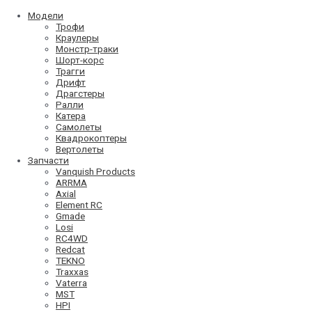
Модели
Трофи
Краулеры
Монстр-траки
Шорт-корс
Трагги
Дрифт
Драгстеры
Ралли
Катера
Самолеты
Квадрокоптеры
Вертолеты
Запчасти
Vanquish Products
ARRMA
Axial
Element RC
Gmade
Losi
RC4WD
Redcat
TEKNO
Traxxas
Vaterra
MST
HPI