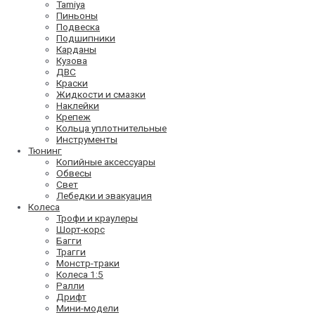
Tamiya
Пиньоны
Подвеска
Подшипники
Карданы
Кузова
ДВС
Краски
Жидкости и смазки
Наклейки
Крепеж
Кольца уплотнительные
Инструменты
Тюнинг
Копийные аксессуары
Обвесы
Свет
Лебедки и эвакуация
Колеса
Трофи и краулеры
Шорт-корс
Багги
Трагги
Монстр-траки
Колеса 1:5
Ралли
Дрифт
Мини-модели