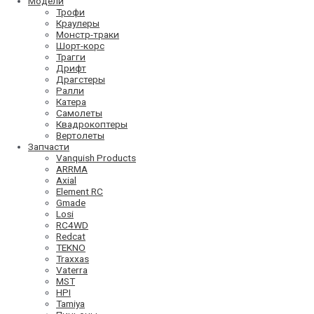
Модели
Трофи
Краулеры
Монстр-траки
Шорт-корс
Трагги
Дрифт
Драгстеры
Ралли
Катера
Самолеты
Квадрокоптеры
Вертолеты
Запчасти
Vanquish Products
ARRMA
Axial
Element RC
Gmade
Losi
RC4WD
Redcat
TEKNO
Traxxas
Vaterra
MST
HPI
Tamiya