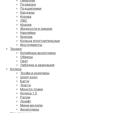
Пиньоны
Подвеска
Подшипники
Карданы
Кузова
ДВС
Краски
Жидкости и смазки
Наклейки
Крепеж
Кольца уплотнительные
Инструменты
Тюнинг
Копийные аксессуары
Обвесы
Свет
Лебедки и эвакуация
Колеса
Трофи и краулеры
Шорт-корс
Багги
Трагги
Монстр-траки
Колеса 1:5
Ралли
Дрифт
Мини-модели
Аксессуары