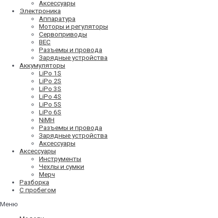
Аксессуары
Электроника
Аппаратура
Моторы и регуляторы
Сервоприводы
BEC
Разъемы и провода
Зарядные устройства
Аккумуляторы
LiPo 1S
LiPo 2S
LiPo 3S
LiPo 4S
LiPo 5S
LiPo 6S
NiMH
Разъемы и провода
Зарядные устройства
Аксессуары
Аксессуары
Инструменты
Чехлы и сумки
Мерч
Разборка
С пробегом
Меню