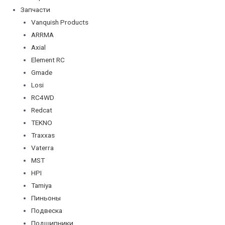
Запчасти
Vanquish Products
ARRMA
Axial
Element RC
Gmade
Losi
RC4WD
Redcat
TEKNO
Traxxas
Vaterra
MST
HPI
Tamiya
Пиньоны
Подвеска
Подшипники