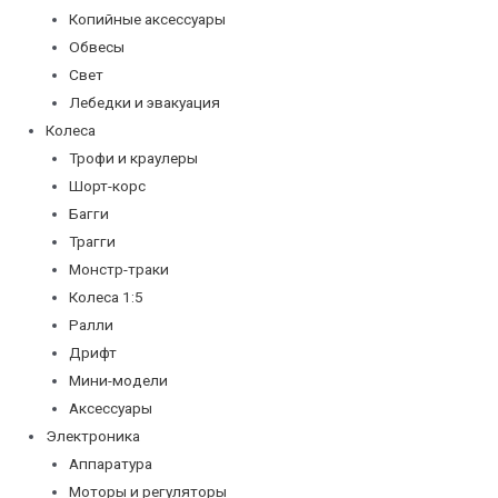
Копийные аксессуары
Обвесы
Свет
Лебедки и эвакуация
Колеса
Трофи и краулеры
Шорт-корс
Багги
Трагги
Монстр-траки
Колеса 1:5
Ралли
Дрифт
Мини-модели
Аксессуары
Электроника
Аппаратура
Моторы и регуляторы