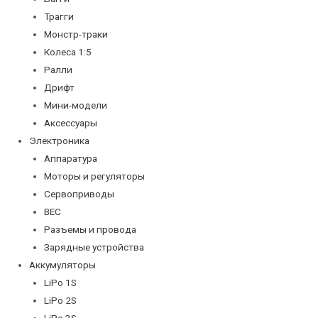
Трагги
Монстр-траки
Колеса 1:5
Ралли
Дрифт
Мини-модели
Аксессуары
Электроника
Аппаратура
Моторы и регуляторы
Сервоприводы
BEC
Разъемы и провода
Зарядные устройства
Аккумуляторы
LiPo 1S
LiPo 2S
LiPo 3S