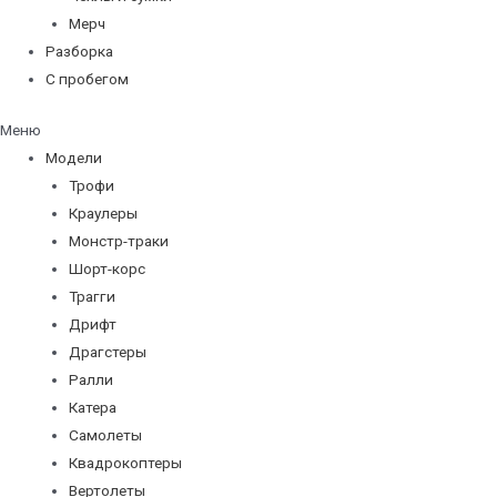
Мерч
Разборка
С пробегом
Меню
Модели
Трофи
Краулеры
Монстр-траки
Шорт-корс
Трагги
Дрифт
Драгстеры
Ралли
Катера
Самолеты
Квадрокоптеры
Вертолеты