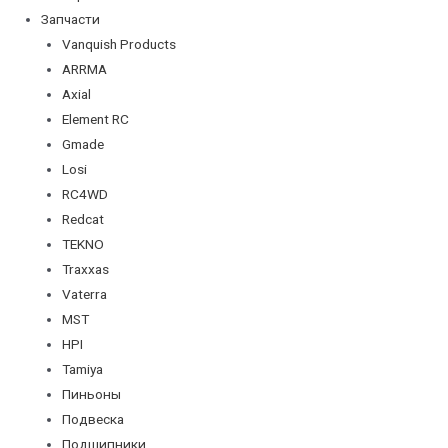
Запчасти
Vanquish Products
ARRMA
Axial
Element RC
Gmade
Losi
RC4WD
Redcat
TEKNO
Traxxas
Vaterra
MST
HPI
Tamiya
Пиньоны
Подвеска
Подшипники