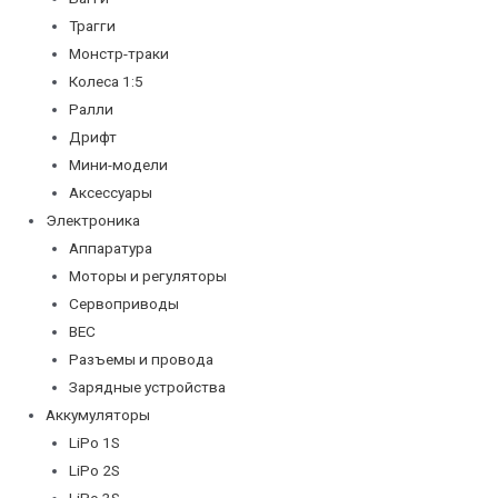
Трагги
Монстр-траки
Колеса 1:5
Ралли
Дрифт
Мини-модели
Аксессуары
Электроника
Аппаратура
Моторы и регуляторы
Сервоприводы
BEC
Разъемы и провода
Зарядные устройства
Аккумуляторы
LiPo 1S
LiPo 2S
LiPo 3S