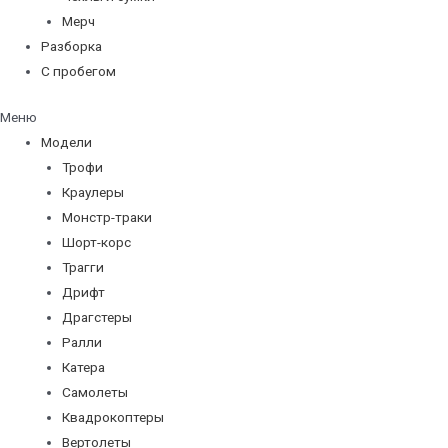
Мерч
Разборка
С пробегом
Меню
Модели
Трофи
Краулеры
Монстр-траки
Шорт-корс
Трагги
Дрифт
Драгстеры
Ралли
Катера
Самолеты
Квадрокоптеры
Вертолеты