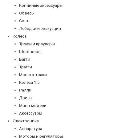
Копийные аксессуары
Обвесы
Свет
Лебедки и эвакуация
Колеса
Трофи и краулеры
Шорт-корс
Багги
Трагги
Монстр-траки
Колеса 1:5
Ралли
Дрифт
Мини-модели
Аксессуары
Электроника
Аппаратура
Моторы и регуляторы