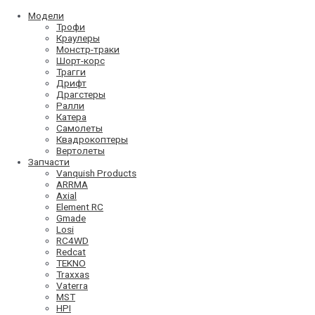
Модели
Трофи
Краулеры
Монстр-траки
Шорт-корс
Трагги
Дрифт
Драгстеры
Ралли
Катера
Самолеты
Квадрокоптеры
Вертолеты
Запчасти
Vanquish Products
ARRMA
Axial
Element RC
Gmade
Losi
RC4WD
Redcat
TEKNO
Traxxas
Vaterra
MST
HPI