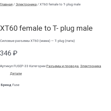
Главная
/
Электроника
/ XT60 female to T- plug male
XT60 female to T- plug male
Силовые разъемы XT60 (мама) — T- plug (папа)
346
₽
Артикул
FUSEP-33
Категории
Разъемы и провода
,
Электроника
Детали
Бренд
Fuse