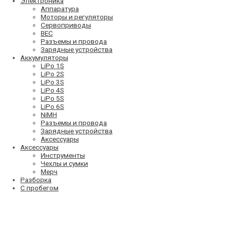
Электроника
Аппаратура
Моторы и регуляторы
Сервоприводы
BEC
Разъемы и провода
Зарядные устройства
Аккумуляторы
LiPo 1S
LiPo 2S
LiPo 3S
LiPo 4S
LiPo 5S
LiPo 6S
NiMH
Разъемы и провода
Зарядные устройства
Аксессуары
Аксессуары
Инструменты
Чехлы и сумки
Мерч
Разборка
С пробегом