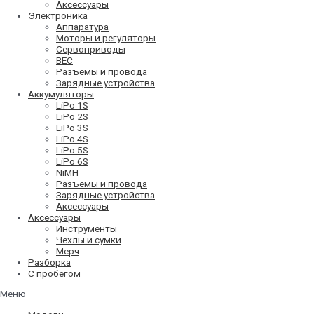
Аксессуары
Электроника
Аппаратура
Моторы и регуляторы
Сервоприводы
BEC
Разъемы и провода
Зарядные устройства
Аккумуляторы
LiPo 1S
LiPo 2S
LiPo 3S
LiPo 4S
LiPo 5S
LiPo 6S
NiMH
Разъемы и провода
Зарядные устройства
Аксессуары
Аксессуары
Инструменты
Чехлы и сумки
Мерч
Разборка
С пробегом
Меню