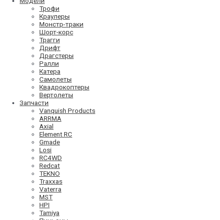
Модели
Трофи
Краулеры
Монстр-траки
Шорт-корс
Трагги
Дрифт
Драгстеры
Ралли
Катера
Самолеты
Квадрокоптеры
Вертолеты
Запчасти
Vanquish Products
ARRMA
Axial
Element RC
Gmade
Losi
RC4WD
Redcat
TEKNO
Traxxas
Vaterra
MST
HPI
Tamiya