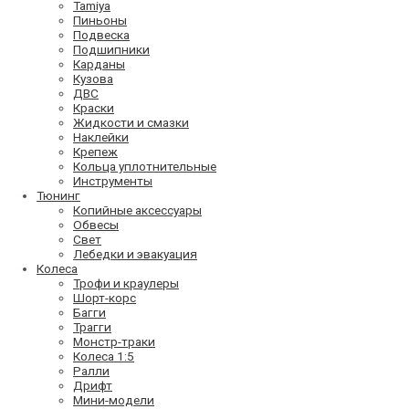
Tamiya
Пиньоны
Подвеска
Подшипники
Карданы
Кузова
ДВС
Краски
Жидкости и смазки
Наклейки
Крепеж
Кольца уплотнительные
Инструменты
Тюнинг
Копийные аксессуары
Обвесы
Свет
Лебедки и эвакуация
Колеса
Трофи и краулеры
Шорт-корс
Багги
Трагги
Монстр-траки
Колеса 1:5
Ралли
Дрифт
Мини-модели