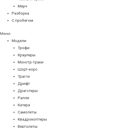
Мерч
Разборка
С пробегом
Меню
Модели
Трофи
Краулеры
Монстр-траки
Шорт-корс
Трагги
Дрифт
Драгстеры
Ралли
Катера
Самолеты
Квадрокоптеры
Вертолеты