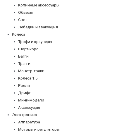
Копийные аксессуары
Обвесы
Свет
Лебедки и эвакуация
Колеса
Трофи и краулеры
Шорт-корс
Багги
Трагги
Монстр-траки
Колеса 1:5
Ралли
Дрифт
Мини-модели
Аксессуары
Электроника
Аппаратура
Моторы и регуляторы