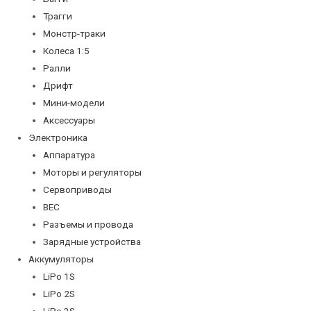
Трагги
Монстр-траки
Колеса 1:5
Ралли
Дрифт
Мини-модели
Аксессуары
Электроника
Аппаратура
Моторы и регуляторы
Сервоприводы
BEC
Разъемы и провода
Зарядные устройства
Аккумуляторы
LiPo 1S
LiPo 2S
LiPo 3S