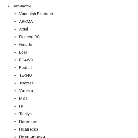
Запчасти
Vanquish Products
ARRMA
Axial
Element RC
Gmade
Losi
RC4WD
Redcat
TEKNO
Traxxas
Vaterra
MST
HPI
Tamiya
Пиньоны
Подвеска
Подшипники