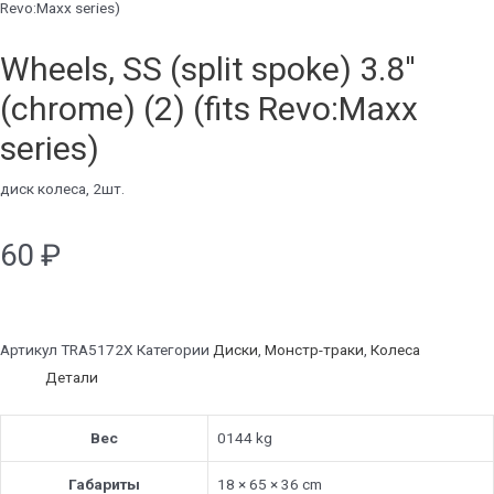
Revo:Maxx series)
Wheels, SS (split spoke) 3.8''
(chrome) (2) (fits Revo:Maxx
series)
диск колеса, 2шт.
60
₽
Артикул
TRA5172X
Категории
Диски
,
Монстр-траки
,
Колеса
Детали
Вес
0144 kg
Габариты
18 × 65 × 36 cm