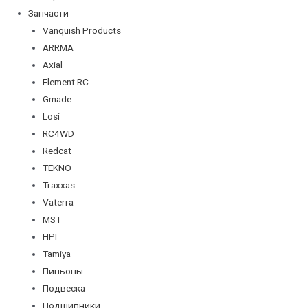
Запчасти
Vanquish Products
ARRMA
Axial
Element RC
Gmade
Losi
RC4WD
Redcat
TEKNO
Traxxas
Vaterra
MST
HPI
Tamiya
Пиньоны
Подвеска
Подшипники