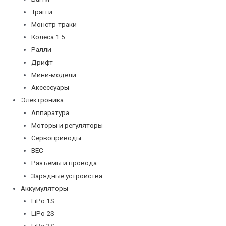
Трагги
Монстр-траки
Колеса 1:5
Ралли
Дрифт
Мини-модели
Аксессуары
Электроника
Аппаратура
Моторы и регуляторы
Сервоприводы
BEC
Разъемы и провода
Зарядные устройства
Аккумуляторы
LiPo 1S
LiPo 2S
LiPo 3S