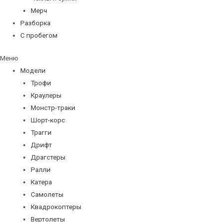
Мерч
Разборка
С пробегом
Меню
Модели
Трофи
Краулеры
Монстр-траки
Шорт-корс
Трагги
Дрифт
Драгстеры
Ралли
Катера
Самолеты
Квадрокоптеры
Вертолеты