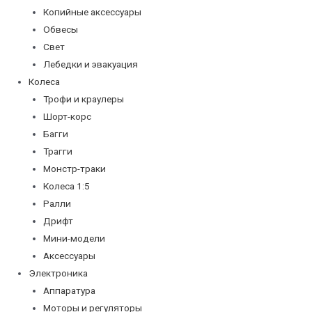
Копийные аксессуары
Обвесы
Свет
Лебедки и эвакуация
Колеса
Трофи и краулеры
Шорт-корс
Багги
Трагги
Монстр-траки
Колеса 1:5
Ралли
Дрифт
Мини-модели
Аксессуары
Электроника
Аппаратура
Моторы и регуляторы