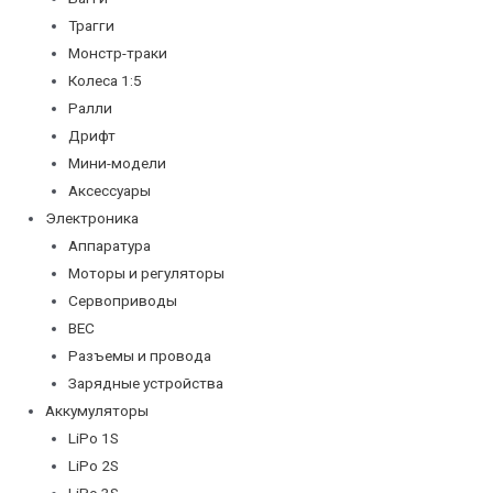
Трагги
Монстр-траки
Колеса 1:5
Ралли
Дрифт
Мини-модели
Аксессуары
Электроника
Аппаратура
Моторы и регуляторы
Сервоприводы
BEC
Разъемы и провода
Зарядные устройства
Аккумуляторы
LiPo 1S
LiPo 2S
LiPo 3S