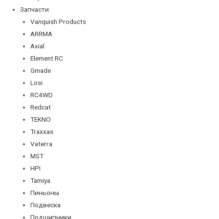
Запчасти
Vanquish Products
ARRMA
Axial
Element RC
Gmade
Losi
RC4WD
Redcat
TEKNO
Traxxas
Vaterra
MST
HPI
Tamiya
Пиньоны
Подвеска
Подшипники