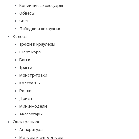
Копийные аксессуары
Обвесы
Свет
Лебедки и эвакуация
Колеса
Трофи и краулеры
Шорт-корс
Багги
Трагги
Монстр-траки
Колеса 1:5
Ралли
Дрифт
Мини-модели
Аксессуары
Электроника
Аппаратура
Моторы и регуляторы