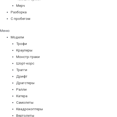
Мерч
Разборка
С пробегом
Меню
Модели
Трофи
Краулеры
Монстр-траки
Шорт-корс
Трагги
Дрифт
Драгстеры
Ралли
Катера
Самолеты
Квадрокоптеры
Вертолеты