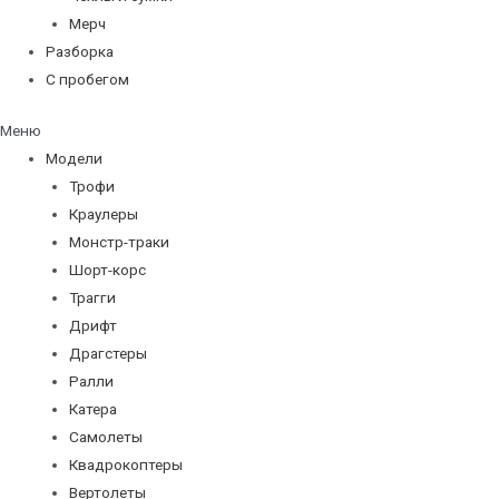
Мерч
Разборка
С пробегом
Меню
Модели
Трофи
Краулеры
Монстр-траки
Шорт-корс
Трагги
Дрифт
Драгстеры
Ралли
Катера
Самолеты
Квадрокоптеры
Вертолеты