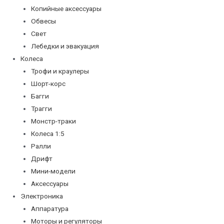
Копийные аксессуары
Обвесы
Свет
Лебедки и эвакуация
Колеса
Трофи и краулеры
Шорт-корс
Багги
Трагги
Монстр-траки
Колеса 1:5
Ралли
Дрифт
Мини-модели
Аксессуары
Электроника
Аппаратура
Моторы и регуляторы