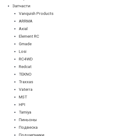
Запчасти
Vanquish Products
ARRMA
Axial
Element RC
Gmade
Losi
RC4WD
Redcat
TEKNO
Traxxas
Vaterra
MST
HPI
Tamiya
Пиньоны
Подвеска
Подшипники