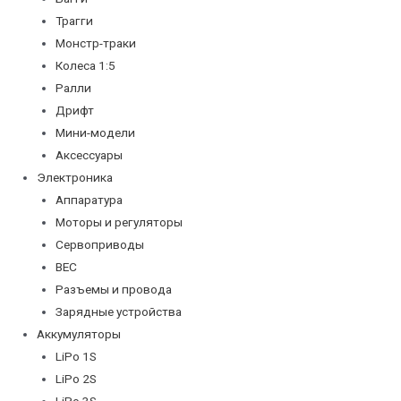
Трагги
Монстр-траки
Колеса 1:5
Ралли
Дрифт
Мини-модели
Аксессуары
Электроника
Аппаратура
Моторы и регуляторы
Сервоприводы
BEC
Разъемы и провода
Зарядные устройства
Аккумуляторы
LiPo 1S
LiPo 2S
LiPo 3S