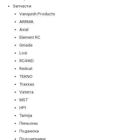
Запчасти
Vanquish Products
ARRMA
Axial
Element RC
Gmade
Losi
RC4WD
Redcat
TEKNO
Traxxas
Vaterra
MST
HPI
Tamiya
Пиньоны
Подвеска
Подшипники