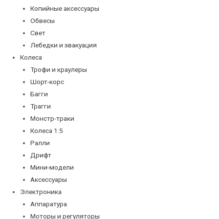
Копийные аксессуары
Обвесы
Свет
Лебедки и эвакуация
Колеса
Трофи и краулеры
Шорт-корс
Багги
Трагги
Монстр-траки
Колеса 1:5
Ралли
Дрифт
Мини-модели
Аксессуары
Электроника
Аппаратура
Моторы и регуляторы