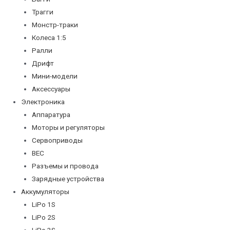
Трагги
Монстр-траки
Колеса 1:5
Ралли
Дрифт
Мини-модели
Аксессуары
Электроника
Аппаратура
Моторы и регуляторы
Сервоприводы
BEC
Разъемы и провода
Зарядные устройства
Аккумуляторы
LiPo 1S
LiPo 2S
LiPo 3S