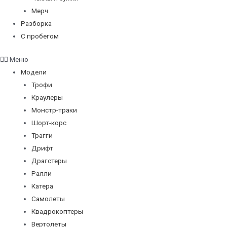
Мерч
Разборка
С пробегом
Меню
Модели
Трофи
Краулеры
Монстр-траки
Шорт-корс
Трагги
Дрифт
Драгстеры
Ралли
Катера
Самолеты
Квадрокоптеры
Вертолеты