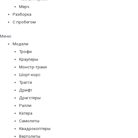
Мерч
Разборка
С пробегом
Меню
Модели
Трофи
Краулеры
Монстр-траки
Шорт-корс
Трагги
Дрифт
Драгстеры
Ралли
Катера
Самолеты
Квадрокоптеры
Вертолеты