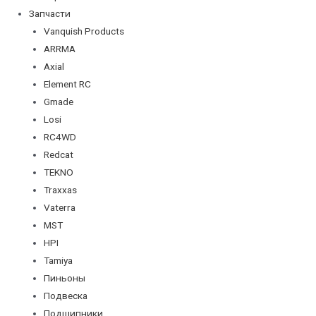
Запчасти
Vanquish Products
ARRMA
Axial
Element RC
Gmade
Losi
RC4WD
Redcat
TEKNO
Traxxas
Vaterra
MST
HPI
Tamiya
Пиньоны
Подвеска
Подшипники