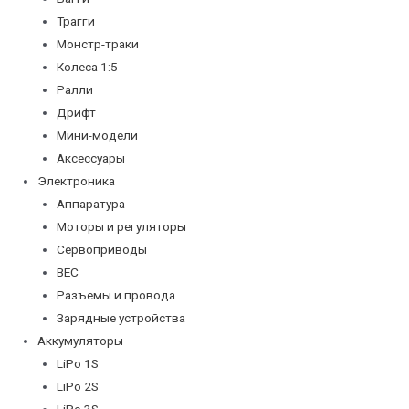
Трагги
Монстр-траки
Колеса 1:5
Ралли
Дрифт
Мини-модели
Аксессуары
Электроника
Аппаратура
Моторы и регуляторы
Сервоприводы
BEC
Разъемы и провода
Зарядные устройства
Аккумуляторы
LiPo 1S
LiPo 2S
LiPo 3S