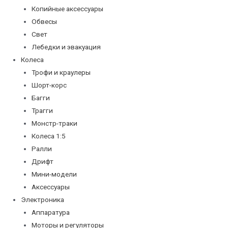
Копийные аксессуары
Обвесы
Свет
Лебедки и эвакуация
Колеса
Трофи и краулеры
Шорт-корс
Багги
Трагги
Монстр-траки
Колеса 1:5
Ралли
Дрифт
Мини-модели
Аксессуары
Электроника
Аппаратура
Моторы и регуляторы