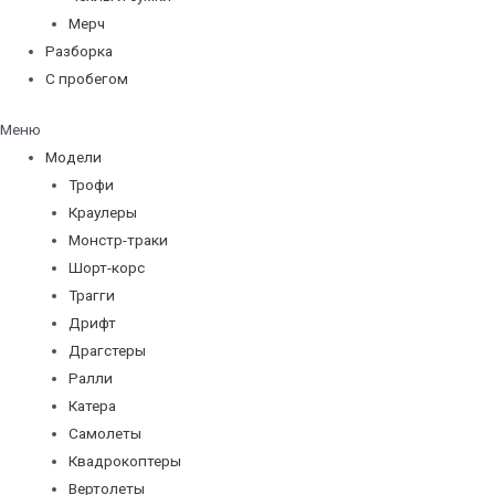
Мерч
Разборка
С пробегом
Меню
Модели
Трофи
Краулеры
Монстр-траки
Шорт-корс
Трагги
Дрифт
Драгстеры
Ралли
Катера
Самолеты
Квадрокоптеры
Вертолеты