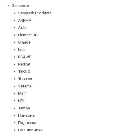
Запчасти
Vanquish Products
ARRMA
Axial
Element RC
Gmade
Losi
RC4WD
Redcat
TEKNO
Traxxas
Vaterra
MST
HPI
Tamiya
Пиньоны
Подвеска
Подшипники