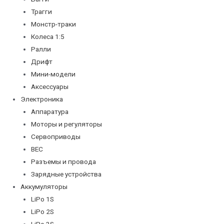
Трагги
Монстр-траки
Колеса 1:5
Ралли
Дрифт
Мини-модели
Аксессуары
Электроника
Аппаратура
Моторы и регуляторы
Сервоприводы
BEC
Разъемы и провода
Зарядные устройства
Аккумуляторы
LiPo 1S
LiPo 2S
LiPo 3S