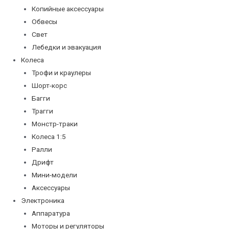
Копийные аксессуары
Обвесы
Свет
Лебедки и эвакуация
Колеса
Трофи и краулеры
Шорт-корс
Багги
Трагги
Монстр-траки
Колеса 1:5
Ралли
Дрифт
Мини-модели
Аксессуары
Электроника
Аппаратура
Моторы и регуляторы