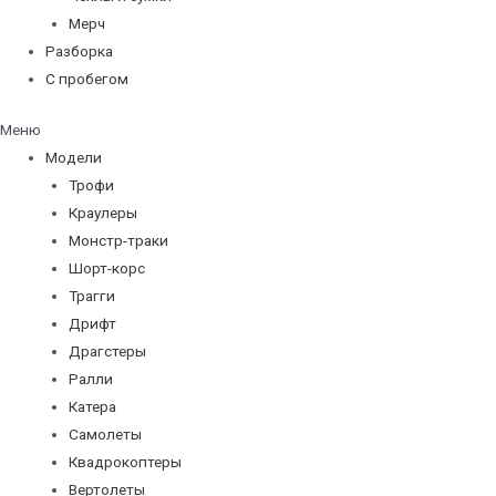
Мерч
Разборка
С пробегом
Меню
Модели
Трофи
Краулеры
Монстр-траки
Шорт-корс
Трагги
Дрифт
Драгстеры
Ралли
Катера
Самолеты
Квадрокоптеры
Вертолеты