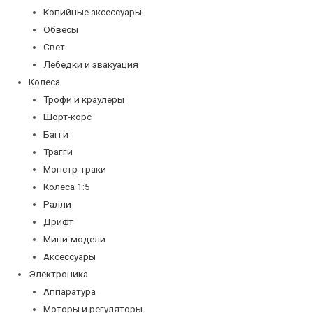
Копийные аксессуары
Обвесы
Свет
Лебедки и эвакуация
Колеса
Трофи и краулеры
Шорт-корс
Багги
Трагги
Монстр-траки
Колеса 1:5
Ралли
Дрифт
Мини-модели
Аксессуары
Электроника
Аппаратура
Моторы и регуляторы