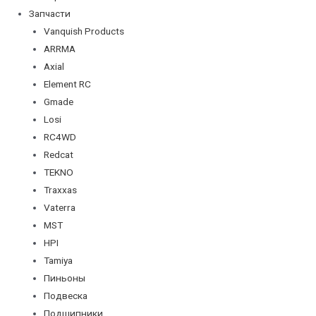
Запчасти
Vanquish Products
ARRMA
Axial
Element RC
Gmade
Losi
RC4WD
Redcat
TEKNO
Traxxas
Vaterra
MST
HPI
Tamiya
Пиньоны
Подвеска
Подшипники