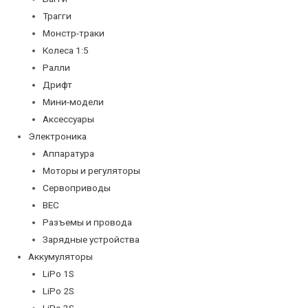
Трагги
Монстр-траки
Колеса 1:5
Ралли
Дрифт
Мини-модели
Аксессуары
Электроника
Аппаратура
Моторы и регуляторы
Сервоприводы
BEC
Разъемы и провода
Зарядные устройства
Аккумуляторы
LiPo 1S
LiPo 2S
LiPo 3S