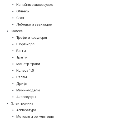
Копийные аксессуары
Обвесы
Свет
Лебедки и эвакуация
Колеса
Трофи и краулеры
Шорт-корс
Багги
Трагги
Монстр-траки
Колеса 1:5
Ралли
Дрифт
Мини-модели
Аксессуары
Электроника
Аппаратура
Моторы и регуляторы