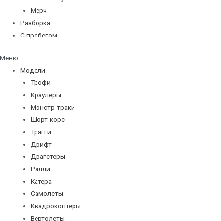
Мерч
Разборка
С пробегом
Меню
Модели
Трофи
Краулеры
Монстр-траки
Шорт-корс
Трагги
Дрифт
Драгстеры
Ралли
Катера
Самолеты
Квадрокоптеры
Вертолеты