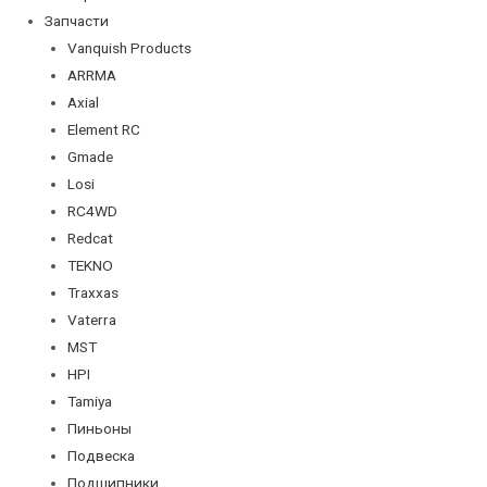
Запчасти
Vanquish Products
ARRMA
Axial
Element RC
Gmade
Losi
RC4WD
Redcat
TEKNO
Traxxas
Vaterra
MST
HPI
Tamiya
Пиньоны
Подвеска
Подшипники