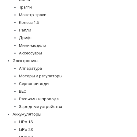
Трагги
Монстр-траки
Колеса 1:5
Ралли
Дрифт
Мини-модели
Аксессуары
Электроника
Аппаратура
Моторы и регуляторы
Сервоприводы
BEC
Разъемы и провода
Зарядные устройства
Аккумуляторы
LiPo 1S
LiPo 2S
LiPo 3S