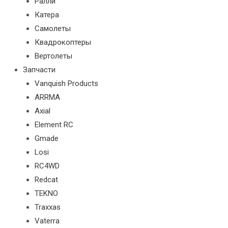
Ралли
Катера
Самолеты
Квадрокоптеры
Вертолеты
Запчасти
Vanquish Products
ARRMA
Axial
Element RC
Gmade
Losi
RC4WD
Redcat
TEKNO
Traxxas
Vaterra