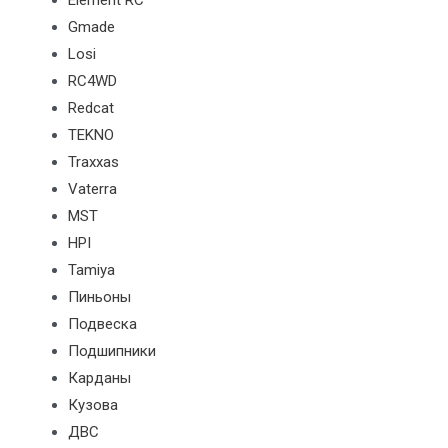
Element RC
Gmade
Losi
RC4WD
Redcat
TEKNO
Traxxas
Vaterra
MST
HPI
Tamiya
Пиньоны
Подвеска
Подшипники
Карданы
Кузова
ДВС