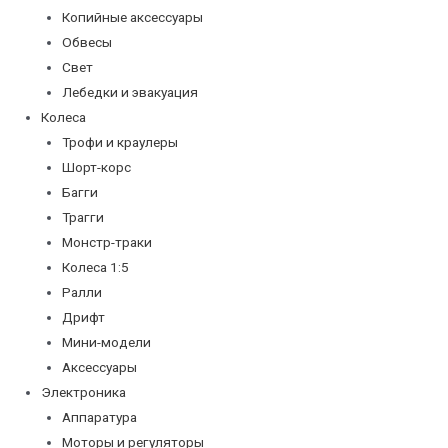
Копийные аксессуары
Обвесы
Свет
Лебедки и эвакуация
Колеса
Трофи и краулеры
Шорт-корс
Багги
Трагги
Монстр-траки
Колеса 1:5
Ралли
Дрифт
Мини-модели
Аксессуары
Электроника
Аппаратура
Моторы и регуляторы