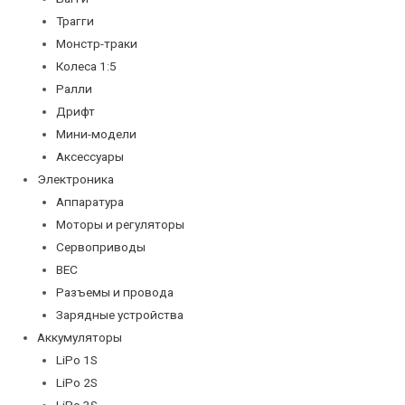
Трагги
Монстр-траки
Колеса 1:5
Ралли
Дрифт
Мини-модели
Аксессуары
Электроника
Аппаратура
Моторы и регуляторы
Сервоприводы
BEC
Разъемы и провода
Зарядные устройства
Аккумуляторы
LiPo 1S
LiPo 2S
LiPo 3S