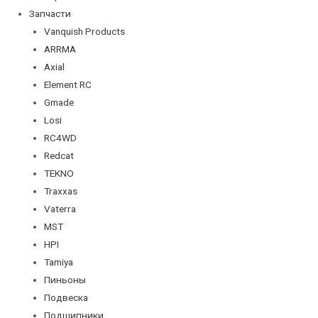
Запчасти
Vanquish Products
ARRMA
Axial
Element RC
Gmade
Losi
RC4WD
Redcat
TEKNO
Traxxas
Vaterra
MST
HPI
Tamiya
Пиньоны
Подвеска
Подшипники