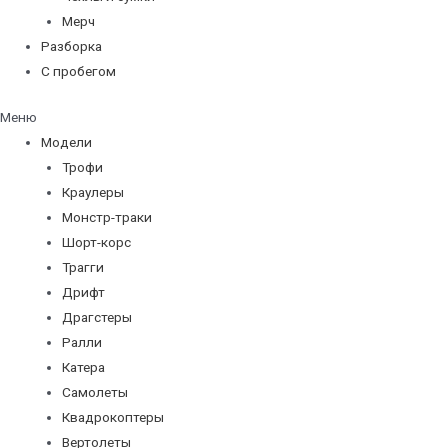
Мерч
Разборка
С пробегом
Меню
Модели
Трофи
Краулеры
Монстр-траки
Шорт-корс
Трагги
Дрифт
Драгстеры
Ралли
Катера
Самолеты
Квадрокоптеры
Вертолеты