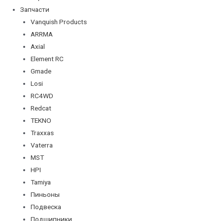
Запчасти
Vanquish Products
ARRMA
Axial
Element RC
Gmade
Losi
RC4WD
Redcat
TEKNO
Traxxas
Vaterra
MST
HPI
Tamiya
Пиньоны
Подвеска
Подшипники