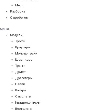
Мерч
Разборка
С пробегом
Меню
Модели
Трофи
Краулеры
Монстр-траки
Шорт-корс
Трагги
Дрифт
Драгстеры
Ралли
Катера
Самолеты
Квадрокоптеры
Вертолеты