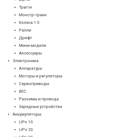
Трагги
Монстр-траки
Колеса 1:5
Ралли
Дрифт
Мини-модели
Аксессуары
Электроника
Аппаратура
Моторы и регуляторы
Сервоприводы
BEC
Разъемы и провода
Зарядные устройства
Аккумуляторы
LiPo 1S
LiPo 2S
LiPo 3S