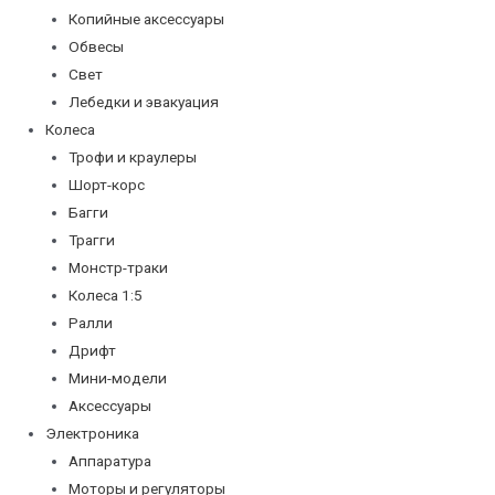
Копийные аксессуары
Обвесы
Свет
Лебедки и эвакуация
Колеса
Трофи и краулеры
Шорт-корс
Багги
Трагги
Монстр-траки
Колеса 1:5
Ралли
Дрифт
Мини-модели
Аксессуары
Электроника
Аппаратура
Моторы и регуляторы