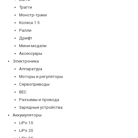
Трагги
Монстр-траки
Колеса 1:5
Ралли
Дрифт
Мини-модели
Аксессуары
Электроника
Аппаратура
Моторы и регуляторы
Сервоприводы
BEC
Разъемы и провода
Зарядные устройства
Аккумуляторы
LiPo 1S
LiPo 2S
LiPo 3S