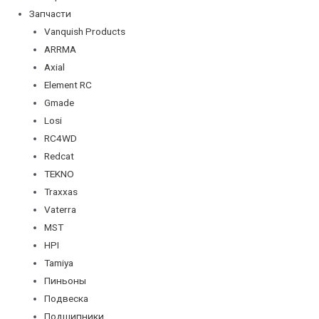
Запчасти
Vanquish Products
ARRMA
Axial
Element RC
Gmade
Losi
RC4WD
Redcat
TEKNO
Traxxas
Vaterra
MST
HPI
Tamiya
Пиньоны
Подвеска
Подшипники