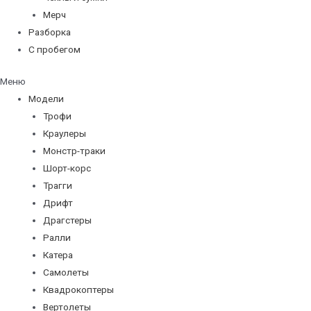
Мерч
Разборка
С пробегом
Меню
Модели
Трофи
Краулеры
Монстр-траки
Шорт-корс
Трагги
Дрифт
Драгстеры
Ралли
Катера
Самолеты
Квадрокоптеры
Вертолеты