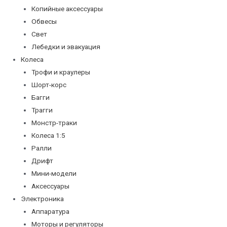
Копийные аксессуары
Обвесы
Свет
Лебедки и эвакуация
Колеса
Трофи и краулеры
Шорт-корс
Багги
Трагги
Монстр-траки
Колеса 1:5
Ралли
Дрифт
Мини-модели
Аксессуары
Электроника
Аппаратура
Моторы и регуляторы