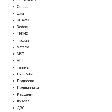
Element RC
Gmade
Losi
RC4WD
Redcat
TEKNO
Traxxas
Vaterra
MST
HPI
Tamiya
Пиньоны
Подвеска
Подшипники
Карданы
Кузова
ДВС