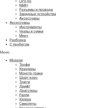
LiPo 6S
NiMH
Разъемы и провода
Зарядные устройства
Аксессуары
Аксессуары
Инструменты
Чехлы и сумки
Мерч
Разборка
С пробегом
Меню
Модели
Трофи
Краулеры
Монстр-траки
Шорт-корс
Трагги
Дрифт
Драгстеры
Ралли
Катера
Самолеты