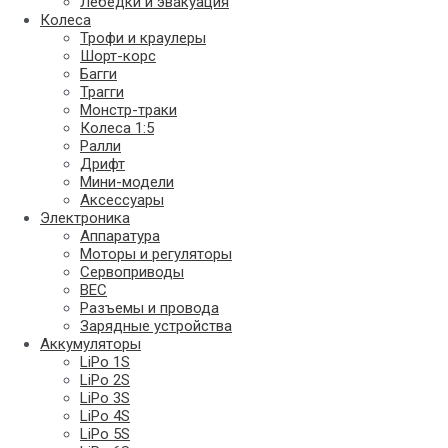
Лебедки и эвакуация
Колеса
Трофи и краулеры
Шорт-корс
Багги
Трагги
Монстр-траки
Колеса 1:5
Ралли
Дрифт
Мини-модели
Аксессуары
Электроника
Аппаратура
Моторы и регуляторы
Сервоприводы
BEC
Разъемы и провода
Зарядные устройства
Аккумуляторы
LiPo 1S
LiPo 2S
LiPo 3S
LiPo 4S
LiPo 5S