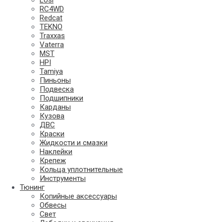
Losi
RC4WD
Redcat
TEKNO
Traxxas
Vaterra
MST
HPI
Tamiya
Пиньоны
Подвеска
Подшипники
Карданы
Кузова
ДВС
Краски
Жидкости и смазки
Наклейки
Крепеж
Кольца уплотнительные
Инструменты
Тюнинг
Копийные аксессуары
Обвесы
Свет