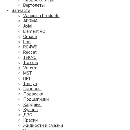
Квадрокоптеры
Вертолеты
Запчасти
Vanquish Products
ARRMA
Axial
Element RC
Gmade
Losi
RC4WD
Redcat
TEKNO
Traxxas
Vaterra
MST
HPI
Tamiya
Пиньоны
Подвеска
Подшипники
Карданы
Кузова
ДВС
Краски
Жидкости и смазки