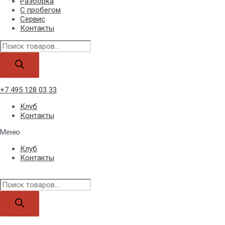
Разборка
С пробегом
Сервис
Контакты
Поиск
товаров
+7 495 128 03 33
Клуб
Контакты
Меню
Клуб
Контакты
Поиск
товаров