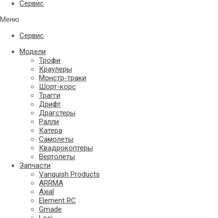
Сервис
Меню
Сервис
Модели
Трофи
Краулеры
Монстр-траки
Шорт-корс
Трагги
Дрифт
Драгстеры
Ралли
Катера
Самолеты
Квадрокоптеры
Вертолеты
Запчасти
Vanquish Products
ARRMA
Axial
Element RC
Gmade