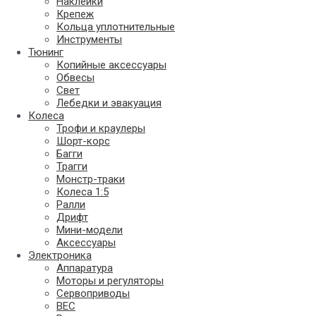
Наклейки
Крепеж
Кольца уплотнительные
Инструменты
Тюнинг
Копийные аксессуары
Обвесы
Свет
Лебедки и эвакуация
Колеса
Трофи и краулеры
Шорт-корс
Багги
Трагги
Монстр-траки
Колеса 1:5
Ралли
Дрифт
Мини-модели
Аксессуары
Электроника
Аппаратура
Моторы и регуляторы
Сервоприводы
BEC