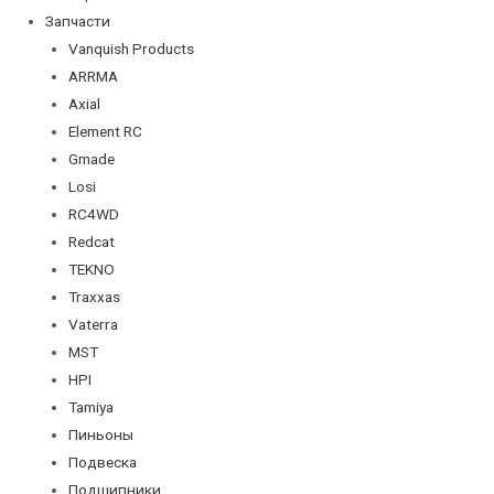
Запчасти
Vanquish Products
ARRMA
Axial
Element RC
Gmade
Losi
RC4WD
Redcat
TEKNO
Traxxas
Vaterra
MST
HPI
Tamiya
Пиньоны
Подвеска
Подшипники