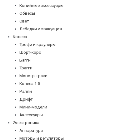
Копийные аксессуары
Обвесы
Свет
Лебедки и эвакуация
Колеса
Трофи и краулеры
Шорт-корс
Багги
Трагги
Монстр-траки
Колеса 1:5
Ралли
Дрифт
Мини-модели
Аксессуары
Электроника
Аппаратура
Моторы и регуляторы