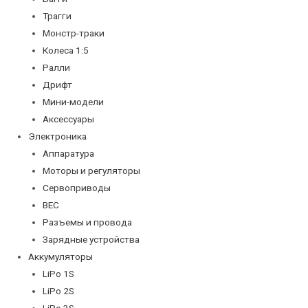
Трагги
Монстр-траки
Колеса 1:5
Ралли
Дрифт
Мини-модели
Аксессуары
Электроника
Аппаратура
Моторы и регуляторы
Сервоприводы
BEC
Разъемы и провода
Зарядные устройства
Аккумуляторы
LiPo 1S
LiPo 2S
LiPo 3S