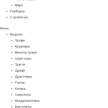
Мерч
Разборка
С пробегом
Меню
Модели
Трофи
Краулеры
Монстр-траки
Шорт-корс
Трагги
Дрифт
Драгстеры
Ралли
Катера
Самолеты
Квадрокоптеры
Вертолеты