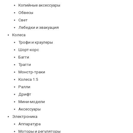
Копийные аксессуары
Обвесы
Свет
Лебедки и эвакуация
Колеса
Трофи и краулеры
Шорт-корс
Багги
Трагги
Монстр-траки
Колеса 1:5
Ралли
Дрифт
Мини-модели
Аксессуары
Электроника
Аппаратура
Моторы и регуляторы