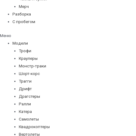
Мерч
Разборка
С пробегом
Меню
Модели
Трофи
Краулеры
Монстр-траки
Шорт-корс
Трагги
Дрифт
Драгстеры
Ралли
Катера
Самолеты
Квадрокоптеры
Вертолеты