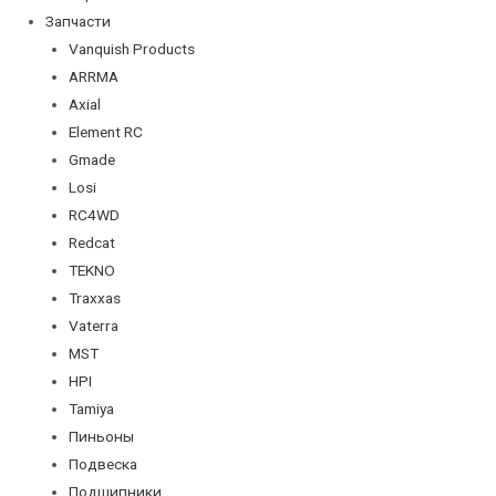
Запчасти
Vanquish Products
ARRMA
Axial
Element RC
Gmade
Losi
RC4WD
Redcat
TEKNO
Traxxas
Vaterra
MST
HPI
Tamiya
Пиньоны
Подвеска
Подшипники