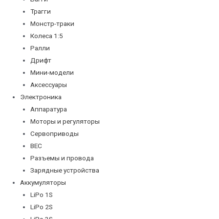
Трагги
Монстр-траки
Колеса 1:5
Ралли
Дрифт
Мини-модели
Аксессуары
Электроника
Аппаратура
Моторы и регуляторы
Сервоприводы
BEC
Разъемы и провода
Зарядные устройства
Аккумуляторы
LiPo 1S
LiPo 2S
LiPo 3S