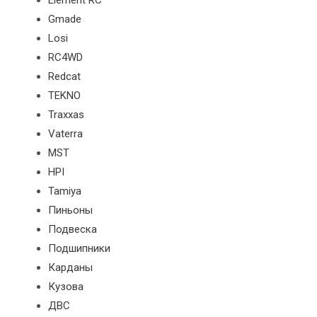
Element RC
Gmade
Losi
RC4WD
Redcat
TEKNO
Traxxas
Vaterra
MST
HPI
Tamiya
Пиньоны
Подвеска
Подшипники
Карданы
Кузова
ДВС