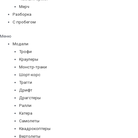
Мерч
Разборка
С пробегом
Меню
Модели
Трофи
Краулеры
Монстр-траки
Шорт-корс
Трагги
Дрифт
Драгстеры
Ралли
Катера
Самолеты
Квадрокоптеры
Вертолеты