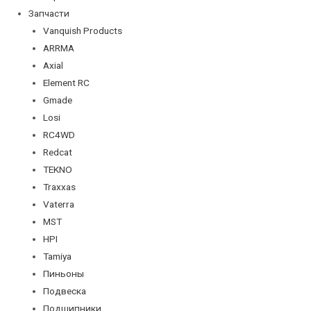
Запчасти
Vanquish Products
ARRMA
Axial
Element RC
Gmade
Losi
RC4WD
Redcat
TEKNO
Traxxas
Vaterra
MST
HPI
Tamiya
Пиньоны
Подвеска
Подшипники