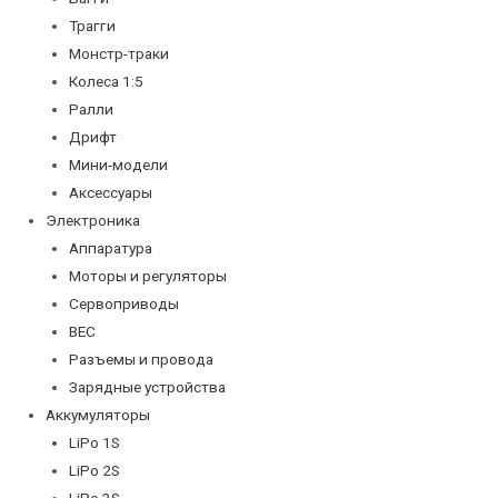
Трагги
Монстр-траки
Колеса 1:5
Ралли
Дрифт
Мини-модели
Аксессуары
Электроника
Аппаратура
Моторы и регуляторы
Сервоприводы
BEC
Разъемы и провода
Зарядные устройства
Аккумуляторы
LiPo 1S
LiPo 2S
LiPo 3S