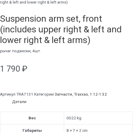
right & left and lower right & left arms)
Suspension arm set, front
(includes upper right & left and
lower right & left arms)
рычаг подвески, 4шт.
1 790
₽
Артикул
TRA7131
Категории
Запчасти
,
Traxxas
,
1:12-1:32
Детали
Вес
0022 kg
Габариты
8 × 7 × 2 cm