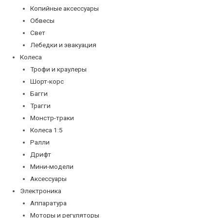
Копийные аксессуары
Обвесы
Свет
Лебедки и эвакуация
Колеса
Трофи и краулеры
Шорт-корс
Багги
Трагги
Монстр-траки
Колеса 1:5
Ралли
Дрифт
Мини-модели
Аксессуары
Электроника
Аппаратура
Моторы и регуляторы