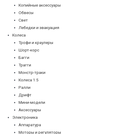
Копийные аксессуары
Обвесы
Свет
Лебедки и эвакуация
Колеса
Трофи и краулеры
Шорт-корс
Багги
Трагги
Монстр-траки
Колеса 1:5
Ралли
Дрифт
Мини-модели
Аксессуары
Электроника
Аппаратура
Моторы и регуляторы