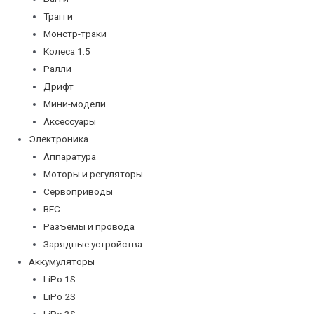
Трагги
Монстр-траки
Колеса 1:5
Ралли
Дрифт
Мини-модели
Аксессуары
Электроника
Аппаратура
Моторы и регуляторы
Сервоприводы
BEC
Разъемы и провода
Зарядные устройства
Аккумуляторы
LiPo 1S
LiPo 2S
LiPo 3S