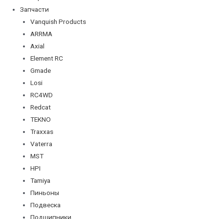
Запчасти
Vanquish Products
ARRMA
Axial
Element RC
Gmade
Losi
RC4WD
Redcat
TEKNO
Traxxas
Vaterra
MST
HPI
Tamiya
Пиньоны
Подвеска
Подшипники