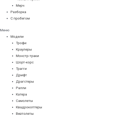
Мерч
Разборка
С пробегом
Меню
Модели
Трофи
Краулеры
Монстр-траки
Шорт-корс
Трагги
Дрифт
Драгстеры
Ралли
Катера
Самолеты
Квадрокоптеры
Вертолеты