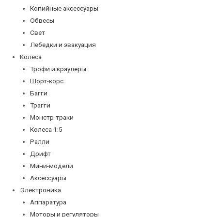
Копийные аксессуары
Обвесы
Свет
Лебедки и эвакуация
Колеса
Трофи и краулеры
Шорт-корс
Багги
Трагги
Монстр-траки
Колеса 1:5
Ралли
Дрифт
Мини-модели
Аксессуары
Электроника
Аппаратура
Моторы и регуляторы