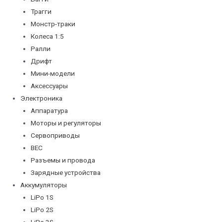
Трагги
Монстр-траки
Колеса 1:5
Ралли
Дрифт
Мини-модели
Аксессуары
Электроника
Аппаратура
Моторы и регуляторы
Сервоприводы
BEC
Разъемы и провода
Зарядные устройства
Аккумуляторы
LiPo 1S
LiPo 2S
LiPo 3S