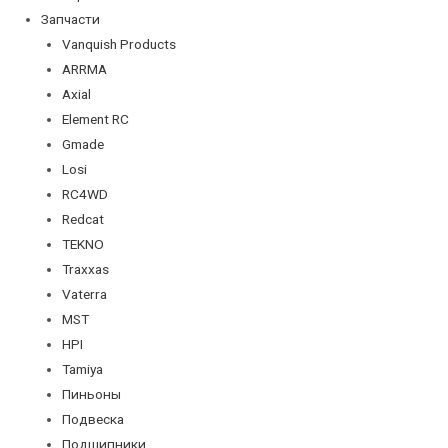
Запчасти
Vanquish Products
ARRMA
Axial
Element RC
Gmade
Losi
RC4WD
Redcat
TEKNO
Traxxas
Vaterra
MST
HPI
Tamiya
Пиньоны
Подвеска
Подшипники