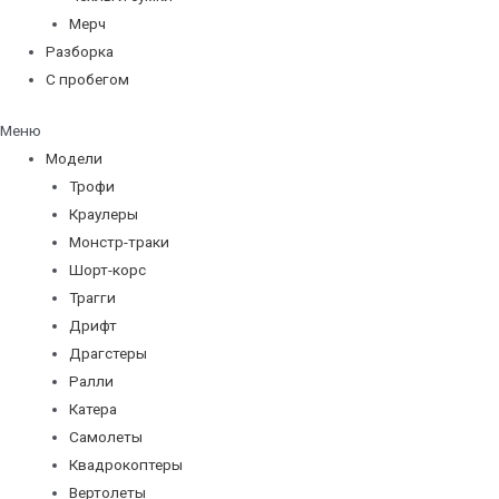
Мерч
Разборка
С пробегом
Меню
Модели
Трофи
Краулеры
Монстр-траки
Шорт-корс
Трагги
Дрифт
Драгстеры
Ралли
Катера
Самолеты
Квадрокоптеры
Вертолеты