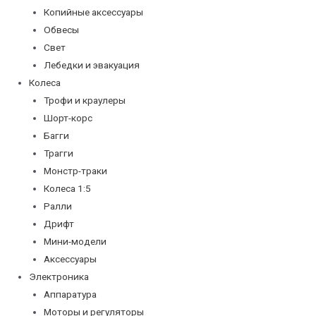
Копийные аксессуары
Обвесы
Свет
Лебедки и эвакуация
Колеса
Трофи и краулеры
Шорт-корс
Багги
Трагги
Монстр-траки
Колеса 1:5
Ралли
Дрифт
Мини-модели
Аксессуары
Электроника
Аппаратура
Моторы и регуляторы