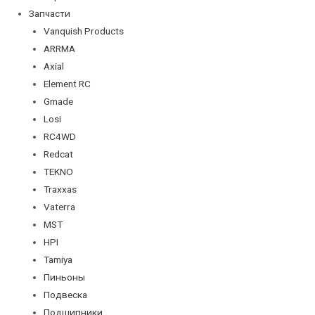
Запчасти
Vanquish Products
ARRMA
Axial
Element RC
Gmade
Losi
RC4WD
Redcat
TEKNO
Traxxas
Vaterra
MST
HPI
Tamiya
Пиньоны
Подвеска
Подшипники