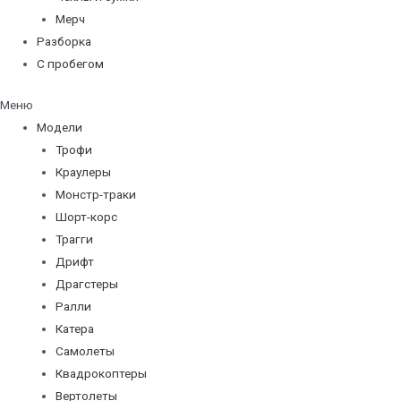
Мерч
Разборка
С пробегом
Меню
Модели
Трофи
Краулеры
Монстр-траки
Шорт-корс
Трагги
Дрифт
Драгстеры
Ралли
Катера
Самолеты
Квадрокоптеры
Вертолеты