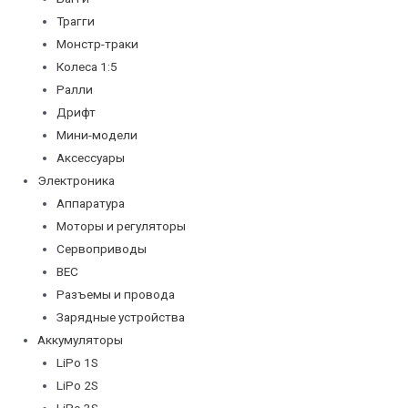
Трагги
Монстр-траки
Колеса 1:5
Ралли
Дрифт
Мини-модели
Аксессуары
Электроника
Аппаратура
Моторы и регуляторы
Сервоприводы
BEC
Разъемы и провода
Зарядные устройства
Аккумуляторы
LiPo 1S
LiPo 2S
LiPo 3S