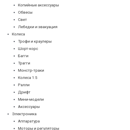
Копийные аксессуары
Обвесы
Свет
Лебедки и эвакуация
Колеса
Трофи и краулеры
Шорт-корс
Багги
Трагги
Монстр-траки
Колеса 1:5
Ралли
Дрифт
Мини-модели
Аксессуары
Электроника
Аппаратура
Моторы и регуляторы