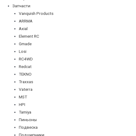
Запчасти
Vanquish Products
ARRMA
Axial
Element RC
Gmade
Losi
RC4WD
Redcat
TEKNO
Traxxas
Vaterra
MST
HPI
Tamiya
Пиньоны
Подвеска
Подшипники