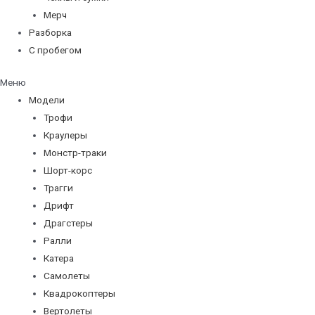
Мерч
Разборка
С пробегом
Меню
Модели
Трофи
Краулеры
Монстр-траки
Шорт-корс
Трагги
Дрифт
Драгстеры
Ралли
Катера
Самолеты
Квадрокоптеры
Вертолеты