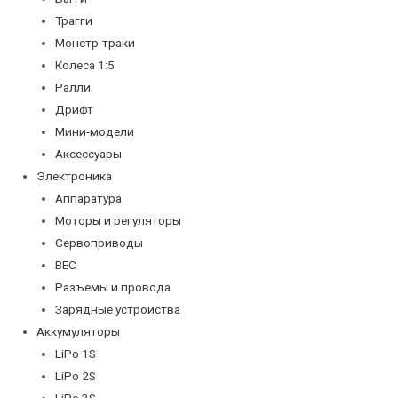
Трагги
Монстр-траки
Колеса 1:5
Ралли
Дрифт
Мини-модели
Аксессуары
Электроника
Аппаратура
Моторы и регуляторы
Сервоприводы
BEC
Разъемы и провода
Зарядные устройства
Аккумуляторы
LiPo 1S
LiPo 2S
LiPo 3S