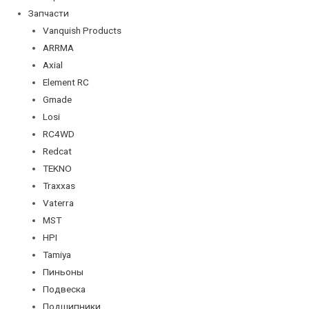
Запчасти
Vanquish Products
ARRMA
Axial
Element RC
Gmade
Losi
RC4WD
Redcat
TEKNO
Traxxas
Vaterra
MST
HPI
Tamiya
Пиньоны
Подвеска
Подшипники