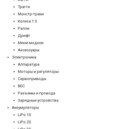
Трагги
Монстр-траки
Колеса 1:5
Ралли
Дрифт
Мини-модели
Аксессуары
Электроника
Аппаратура
Моторы и регуляторы
Сервоприводы
BEC
Разъемы и провода
Зарядные устройства
Аккумуляторы
LiPo 1S
LiPo 2S
LiPo 3S