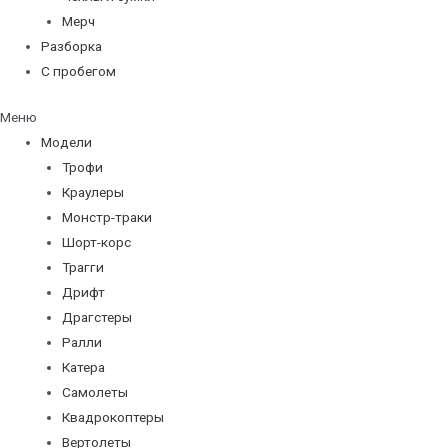
Мерч
Разборка
С пробегом
Меню
Модели
Трофи
Краулеры
Монстр-траки
Шорт-корс
Трагги
Дрифт
Драгстеры
Ралли
Катера
Самолеты
Квадрокоптеры
Вертолеты