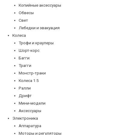
Копийные аксессуары
Обвесы
Свет
Лебедки и эвакуация
Колеса
Трофи и краулеры
Шорт-корс
Багги
Трагги
Монстр-траки
Колеса 1:5
Ралли
Дрифт
Мини-модели
Аксессуары
Электроника
Аппаратура
Моторы и регуляторы