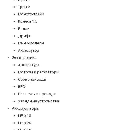
Трагги
Монстр-траки
Колеса 1:5
Ралли
Дрифт
Мини-модели
Аксессуары
Электроника
Аппаратура
Моторы и регуляторы
Сервоприводы
BEC
Разъемы и провода
Зарядные устройства
Аккумуляторы
LiPo 1S
LiPo 2S
LiPo 3S