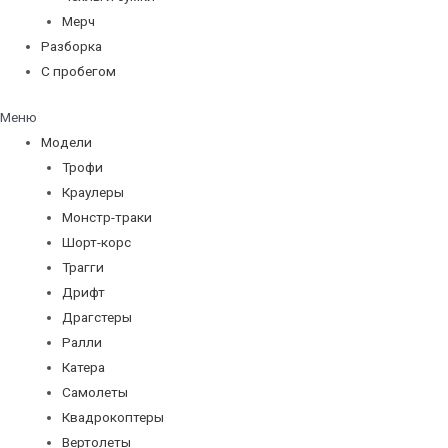
Мерч
Разборка
С пробегом
Меню
Модели
Трофи
Краулеры
Монстр-траки
Шорт-корс
Трагги
Дрифт
Драгстеры
Ралли
Катера
Самолеты
Квадрокоптеры
Вертолеты