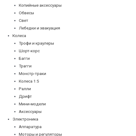
Копийные аксессуары
Обвесы
Свет
Лебедки и эвакуация
Колеса
Трофи и краулеры
Шорт-корс
Багги
Трагги
Монстр-траки
Колеса 1:5
Ралли
Дрифт
Мини-модели
Аксессуары
Электроника
Аппаратура
Моторы и регуляторы