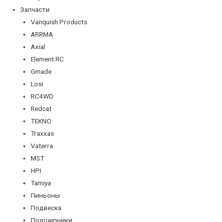
Запчасти
Vanquish Products
ARRMA
Axial
Element RC
Gmade
Losi
RC4WD
Redcat
TEKNO
Traxxas
Vaterra
MST
HPI
Tamiya
Пиньоны
Подвеска
Подшипники