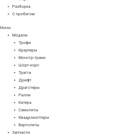
Разборка
С пробегом
Меню
Модели
Трофи
Краулеры
Монстр-траки
Шорт-корс
Трагги
Дрифт
Драгстеры
Ралли
Катера
Самолеты
Квадрокоптеры
Вертолеты
Запчасти