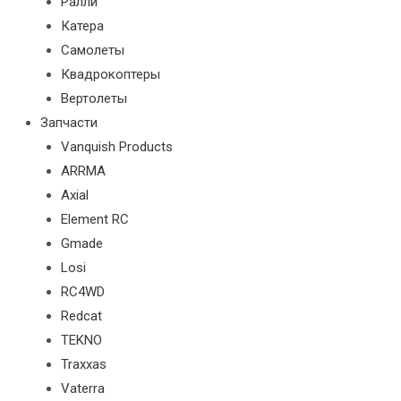
Ралли
Катера
Самолеты
Квадрокоптеры
Вертолеты
Запчасти
Vanquish Products
ARRMA
Axial
Element RC
Gmade
Losi
RC4WD
Redcat
TEKNO
Traxxas
Vaterra