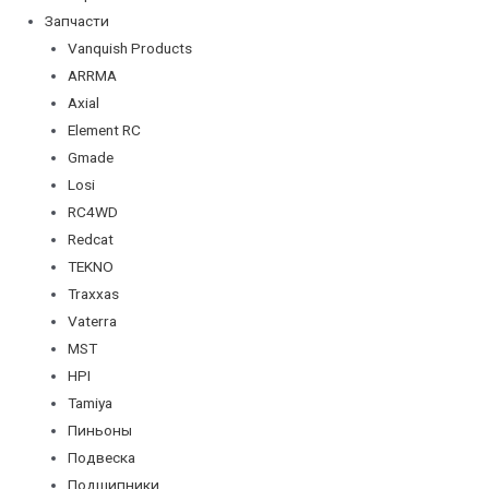
Запчасти
Vanquish Products
ARRMA
Axial
Element RC
Gmade
Losi
RC4WD
Redcat
TEKNO
Traxxas
Vaterra
MST
HPI
Tamiya
Пиньоны
Подвеска
Подшипники