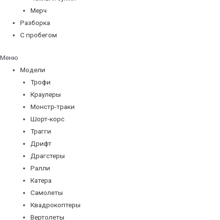
Мерч
Разборка
С пробегом
Меню
Модели
Трофи
Краулеры
Монстр-траки
Шорт-корс
Трагги
Дрифт
Драгстеры
Ралли
Катера
Самолеты
Квадрокоптеры
Вертолеты