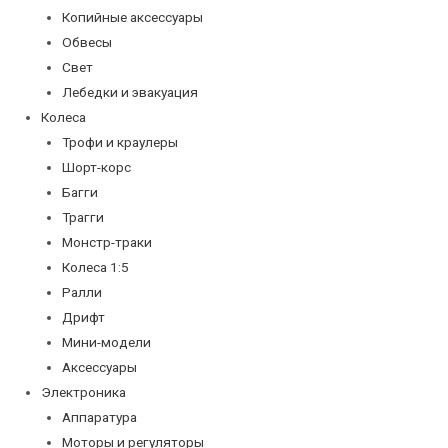
Копийные аксессуары
Обвесы
Свет
Лебедки и эвакуация
Колеса
Трофи и краулеры
Шорт-корс
Багги
Трагги
Монстр-траки
Колеса 1:5
Ралли
Дрифт
Мини-модели
Аксессуары
Электроника
Аппаратура
Моторы и регуляторы