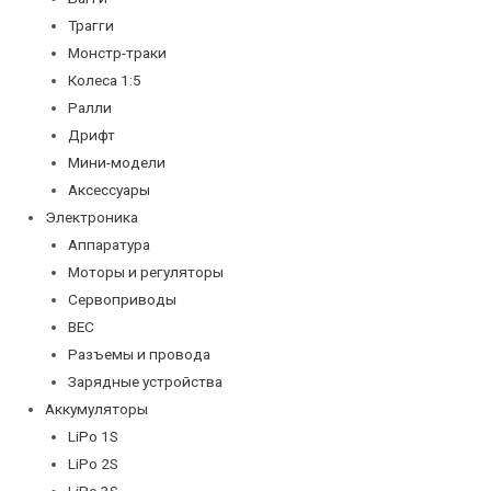
Трагги
Монстр-траки
Колеса 1:5
Ралли
Дрифт
Мини-модели
Аксессуары
Электроника
Аппаратура
Моторы и регуляторы
Сервоприводы
BEC
Разъемы и провода
Зарядные устройства
Аккумуляторы
LiPo 1S
LiPo 2S
LiPo 3S