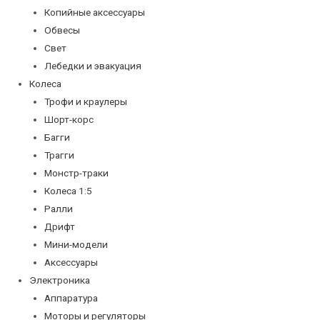
Копийные аксессуары
Обвесы
Свет
Лебедки и эвакуация
Колеса
Трофи и краулеры
Шорт-корс
Багги
Трагги
Монстр-траки
Колеса 1:5
Ралли
Дрифт
Мини-модели
Аксессуары
Электроника
Аппаратура
Моторы и регуляторы