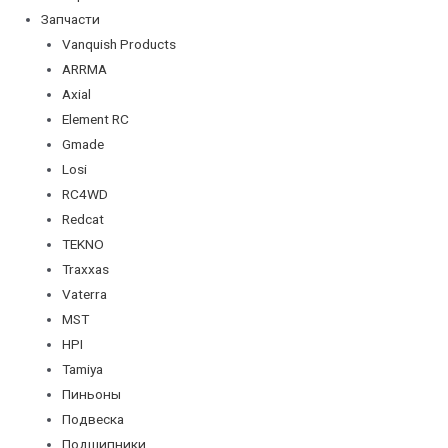
Запчасти
Vanquish Products
ARRMA
Axial
Element RC
Gmade
Losi
RC4WD
Redcat
TEKNO
Traxxas
Vaterra
MST
HPI
Tamiya
Пиньоны
Подвеска
Подшипники