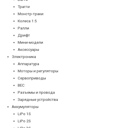
Трагги
Монстр-траки
Колеса 1:5
Ралли
Дрифт
Мини-модели
Аксессуары
Электроника
Аппаратура
Моторы и регуляторы
Сервоприводы
BEC
Разъемы и провода
Зарядные устройства
Аккумуляторы
LiPo 1S
LiPo 2S
LiPo 3S