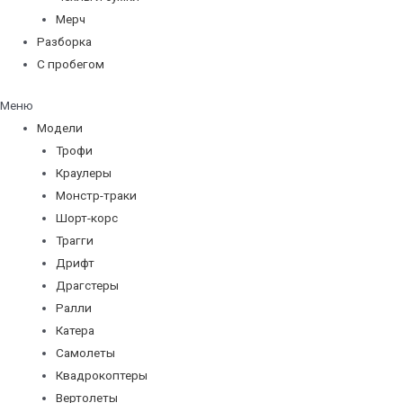
Мерч
Разборка
С пробегом
Меню
Модели
Трофи
Краулеры
Монстр-траки
Шорт-корс
Трагги
Дрифт
Драгстеры
Ралли
Катера
Самолеты
Квадрокоптеры
Вертолеты