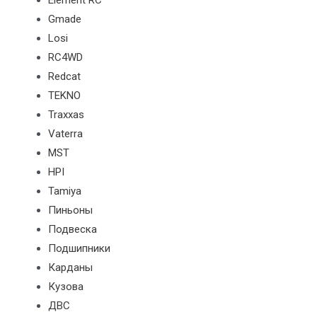
Element RC
Gmade
Losi
RC4WD
Redcat
TEKNO
Traxxas
Vaterra
MST
HPI
Tamiya
Пиньоны
Подвеска
Подшипники
Карданы
Кузова
ДВС