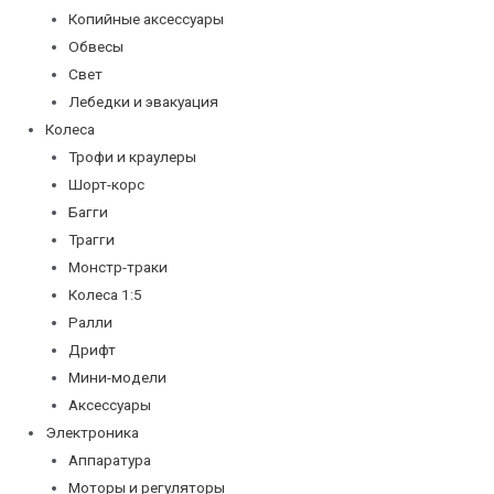
Копийные аксессуары
Обвесы
Свет
Лебедки и эвакуация
Колеса
Трофи и краулеры
Шорт-корс
Багги
Трагги
Монстр-траки
Колеса 1:5
Ралли
Дрифт
Мини-модели
Аксессуары
Электроника
Аппаратура
Моторы и регуляторы