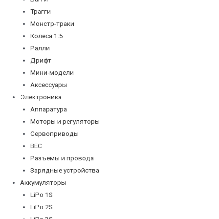
Трагги
Монстр-траки
Колеса 1:5
Ралли
Дрифт
Мини-модели
Аксессуары
Электроника
Аппаратура
Моторы и регуляторы
Сервоприводы
BEC
Разъемы и провода
Зарядные устройства
Аккумуляторы
LiPo 1S
LiPo 2S
LiPo 3S