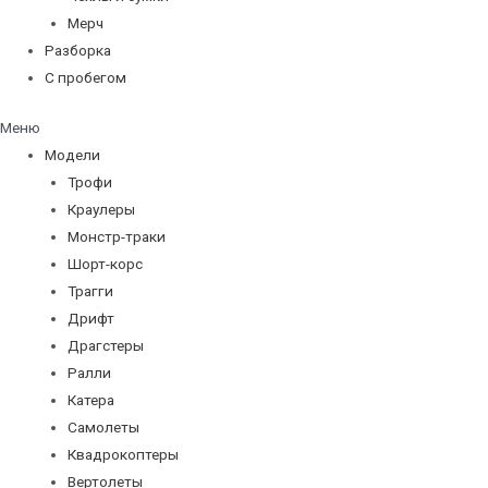
Мерч
Разборка
С пробегом
Меню
Модели
Трофи
Краулеры
Монстр-траки
Шорт-корс
Трагги
Дрифт
Драгстеры
Ралли
Катера
Самолеты
Квадрокоптеры
Вертолеты