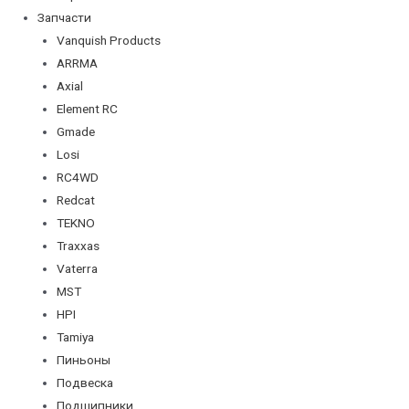
Запчасти
Vanquish Products
ARRMA
Axial
Element RC
Gmade
Losi
RC4WD
Redcat
TEKNO
Traxxas
Vaterra
MST
HPI
Tamiya
Пиньоны
Подвеска
Подшипники