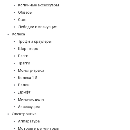
Копийные аксессуары
Обвесы
Свет
Лебедки и эвакуация
Колеса
Трофи и краулеры
Шорт-корс
Багги
Трагги
Монстр-траки
Колеса 1:5
Ралли
Дрифт
Мини-модели
Аксессуары
Электроника
Аппаратура
Моторы и регуляторы