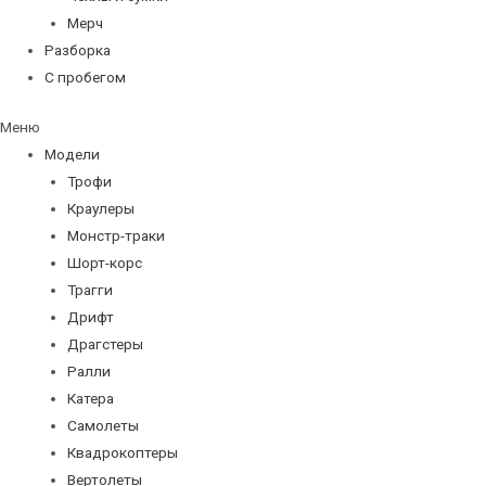
Мерч
Разборка
С пробегом
Меню
Модели
Трофи
Краулеры
Монстр-траки
Шорт-корс
Трагги
Дрифт
Драгстеры
Ралли
Катера
Самолеты
Квадрокоптеры
Вертолеты