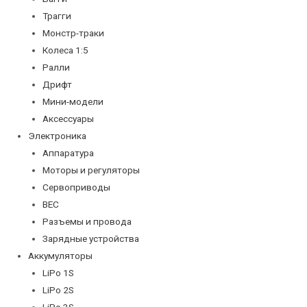
Трагги
Монстр-траки
Колеса 1:5
Ралли
Дрифт
Мини-модели
Аксессуары
Электроника
Аппаратура
Моторы и регуляторы
Сервоприводы
BEC
Разъемы и провода
Зарядные устройства
Аккумуляторы
LiPo 1S
LiPo 2S
LiPo 3S