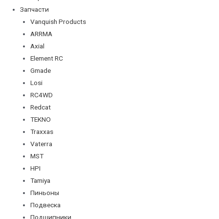
Запчасти
Vanquish Products
ARRMA
Axial
Element RC
Gmade
Losi
RC4WD
Redcat
TEKNO
Traxxas
Vaterra
MST
HPI
Tamiya
Пиньоны
Подвеска
Подшипники