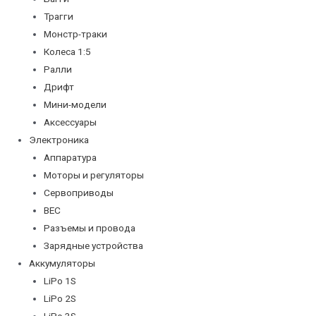
Трагги
Монстр-траки
Колеса 1:5
Ралли
Дрифт
Мини-модели
Аксессуары
Электроника
Аппаратура
Моторы и регуляторы
Сервоприводы
BEC
Разъемы и провода
Зарядные устройства
Аккумуляторы
LiPo 1S
LiPo 2S
LiPo 3S