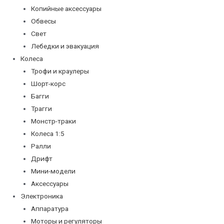
Копийные аксессуары
Обвесы
Свет
Лебедки и эвакуация
Колеса
Трофи и краулеры
Шорт-корс
Багги
Трагги
Монстр-траки
Колеса 1:5
Ралли
Дрифт
Мини-модели
Аксессуары
Электроника
Аппаратура
Моторы и регуляторы