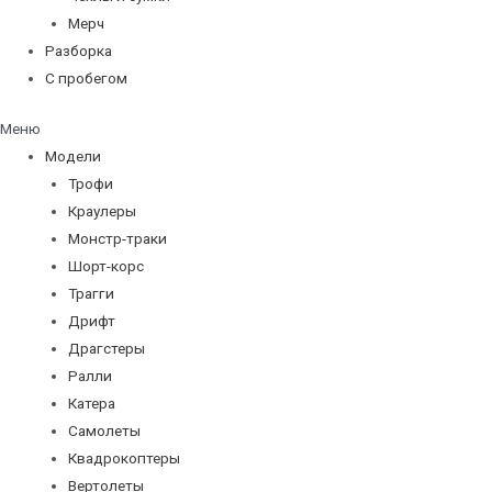
Мерч
Разборка
С пробегом
Меню
Модели
Трофи
Краулеры
Монстр-траки
Шорт-корс
Трагги
Дрифт
Драгстеры
Ралли
Катера
Самолеты
Квадрокоптеры
Вертолеты