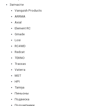
Запчасти
Vanquish Products
ARRMA
Axial
Element RC
Gmade
Losi
RC4WD
Redcat
TEKNO
Traxxas
Vaterra
MST
HPI
Tamiya
Пиньоны
Подвеска
Подшипники