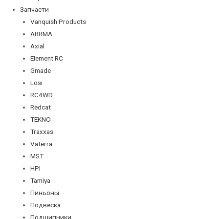
Запчасти
Vanquish Products
ARRMA
Axial
Element RC
Gmade
Losi
RC4WD
Redcat
TEKNO
Traxxas
Vaterra
MST
HPI
Tamiya
Пиньоны
Подвеска
Подшипники