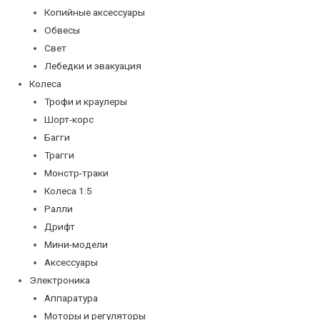
Копийные аксессуары
Обвесы
Свет
Лебедки и эвакуация
Колеса
Трофи и краулеры
Шорт-корс
Багги
Трагги
Монстр-траки
Колеса 1:5
Ралли
Дрифт
Мини-модели
Аксессуары
Электроника
Аппаратура
Моторы и регуляторы