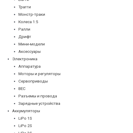
Трагги
Монстр-траки
Колеса 1:5
Ралли
Дрифт
Мини-модели
Аксессуары
Электроника
Аппаратура
Моторы и регуляторы
Сервоприводы
BEC
Разъемы и провода
Зарядные устройства
Аккумуляторы
LiPo 1S
LiPo 2S
LiPo 3S