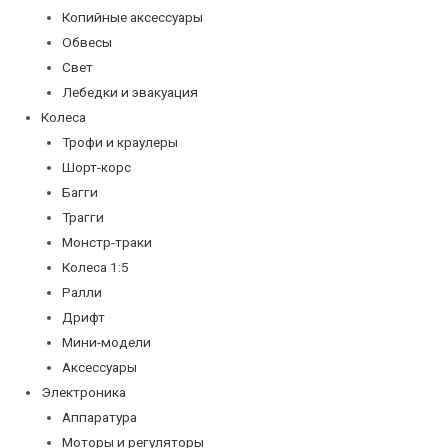
Копийные аксессуары
Обвесы
Свет
Лебедки и эвакуация
Колеса
Трофи и краулеры
Шорт-корс
Багги
Трагги
Монстр-траки
Колеса 1:5
Ралли
Дрифт
Мини-модели
Аксессуары
Электроника
Аппаратура
Моторы и регуляторы