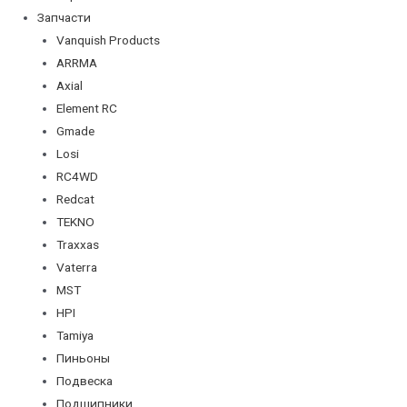
Запчасти
Vanquish Products
ARRMA
Axial
Element RC
Gmade
Losi
RC4WD
Redcat
TEKNO
Traxxas
Vaterra
MST
HPI
Tamiya
Пиньоны
Подвеска
Подшипники