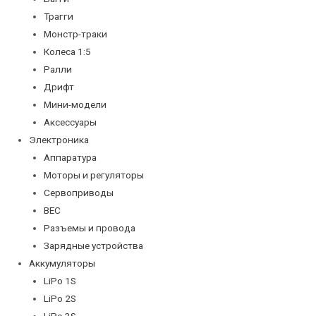
Трагги
Монстр-траки
Колеса 1:5
Ралли
Дрифт
Мини-модели
Аксессуары
Электроника
Аппаратура
Моторы и регуляторы
Сервоприводы
BEC
Разъемы и провода
Зарядные устройства
Аккумуляторы
LiPo 1S
LiPo 2S
LiPo 3S