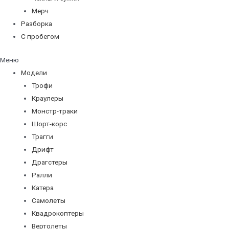
Мерч
Разборка
С пробегом
Меню
Модели
Трофи
Краулеры
Монстр-траки
Шорт-корс
Трагги
Дрифт
Драгстеры
Ралли
Катера
Самолеты
Квадрокоптеры
Вертолеты